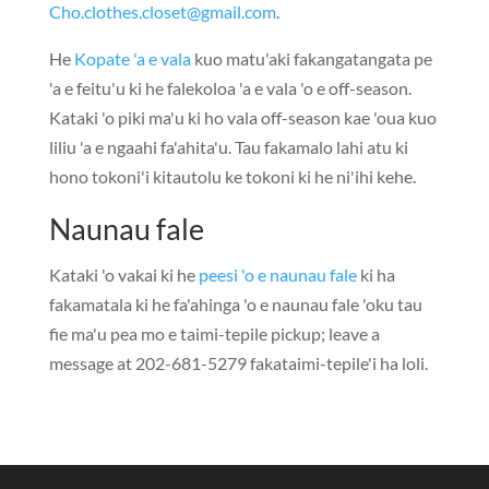
Cho.clothes.closet@gmail.com
.
He
Kopate 'a e vala
kuo matu'aki fakangatangata pe
'a e feitu'u ki he falekoloa 'a e vala 'o e off-season.
Kataki 'o piki ma'u ki ho vala off-season kae 'oua kuo
liliu 'a e ngaahi fa'ahita'u. Tau fakamalo lahi atu ki
hono tokoni'i kitautolu ke tokoni ki he ni'ihi kehe.
Naunau fale
Kataki 'o vakai ki he
peesi 'o e naunau fale
ki ha
fakamatala ki he fa'ahinga 'o e naunau fale 'oku tau
fie ma'u pea mo e taimi-tepile pickup;
leave a
message at 202-681-5279
fakataimi-tepile'i ha loli.