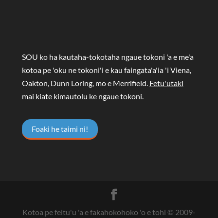
SOU ko ha kautaha-tokotaha ngaue tokoni 'a e me'a
kotoa pe 'oku ne tokoni'i e kau faingata'a'ia 'i Viena,
Oakton, Dunn Loring, mo e Merrifield.
Fetu'utaki
mai kiate kimautolu ke ngaue tokoni
.
Foaki he taimi ni!
Kotoa pe feitu'u 'a e fakahokohoko 'o e tohi © 2009-