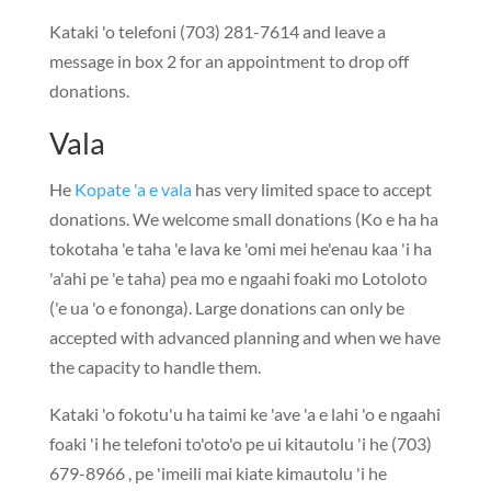
Kataki 'o telefoni (703) 281-7614
and leave a
message in box 2 for an appointment to drop off
donations
.
Vala
He
Kopate 'a e vala
has very limited space to accept
donations
.
We welcome small donations
(Ko e ha ha
tokotaha 'e taha 'e lava ke 'omi mei he'enau kaa 'i ha
'a'ahi pe 'e taha) pea mo e ngaahi foaki mo Lotoloto
('e ua 'o e fononga).
Large donations can only be
accepted with advanced planning and when we have
the capacity to handle them
.
Kataki 'o fokotu'u ha taimi ke 'ave 'a e lahi 'o e ngaahi
foaki 'i he telefoni to'oto'o pe ui kitautolu 'i he (703)
679-8966 , pe 'imeili mai kiate kimautolu 'i he