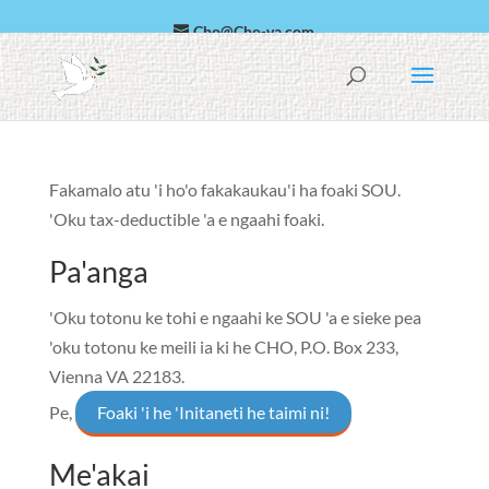
Cho@Cho-va.com
العربية
Faka-Sipeini
Fakamalo atu 'i ho'o fakakaukau'i ha foaki SOU.
'Oku tax-deductible 'a e ngaahi foaki.
Pa'anga
'Oku totonu ke tohi e ngaahi ke SOU 'a e sieke pea
'oku totonu ke meili ia ki he
CHO, P.O. Box 233,
Vienna VA 22183
.
Pe,
Foaki 'i he 'Initaneti he taimi ni!
Me'akai