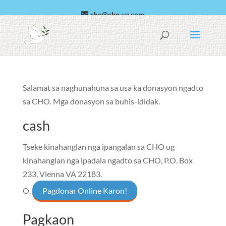
cho@cho-va.com
Arabiko
Español
Salamat sa naghunahuna sa usa ka donasyon ngadto
sa CHO. Mga donasyon sa buhis-ididak.
cash
Tseke kinahanglan nga ipangalan sa CHO ug
kinahanglan nga ipadala ngadto sa
CHO, P.O. Box
233, Vienna VA 22183
.
O,
Pagdonar Online Karon!
Pagkaon