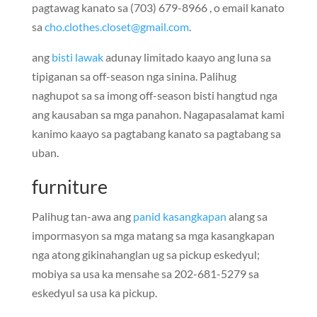
pagtawag kanato sa (703) 679-8966 , o email kanato
sa
cho.clothes.closet@gmail.com
.
ang
bisti lawak
adunay limitado kaayo ang luna sa
tipiganan sa off-season nga sinina. Palihug
naghupot sa sa imong off-season bisti hangtud nga
ang kausaban sa mga panahon. Nagapasalamat kami
kanimo kaayo sa pagtabang kanato sa pagtabang sa
uban.
furniture
Palihug tan-awa ang
panid kasangkapan
alang sa
impormasyon sa mga matang sa mga kasangkapan
nga atong gikinahanglan ug sa pickup eskedyul;
mobiya sa usa ka mensahe sa 202-681-5279 sa
eskedyul sa usa ka pickup.