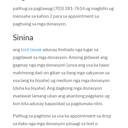
palihug sa pagtawag (703) 281-7614 ug magbilin ug
mensahe sa kahon 2 para sa appointment sa
paghulog sa mga donasyon.
Sinina
ang
bisti lawak
adunay limitado nga lugar sa
pagdawat sa mga donasyon. Among gidawat ang
gagmay nga mga donasyon (unsa ang usa ka tawo
mahimong dad-on gikan sa ilang mga sakyanan sa
usa lang ka biyahe) ug medium nga mga donasyon
(duha ka biyahe). Ang dagkong mga donasyon
madawat lamang uban ang abanteng pagplano ug
kon kita adunay kapasidad sa pagdumala niini.
Palihug sa paghimo sa usa ka appointment sa drop
sa dako nga mga donasyon pinaagi sa text o