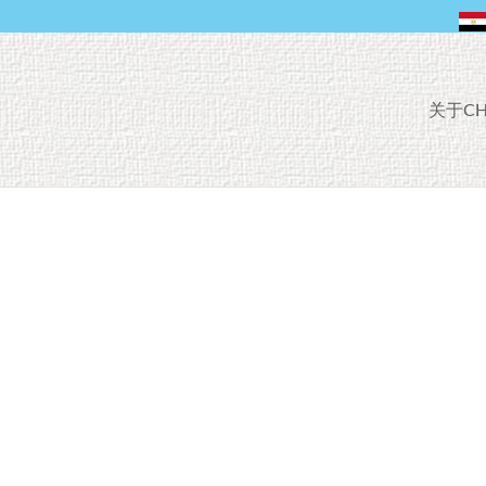
F
关于C
A
C
E
B
O
O
K
的