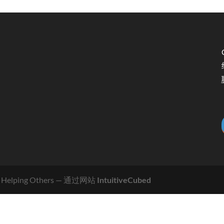
 Helping Others
— 通过网站
IntuitiveCubed