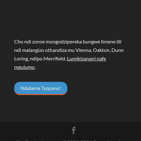
Cho ndi zonse mongodzipereka bungwe limene lili
ndi malangizo othandiza mu Vienna, Oakton, Dunn
Loring, ndipo Merrifield.
Lumikizanani nafe
mgulumo
.
Ndalama Tsopano!