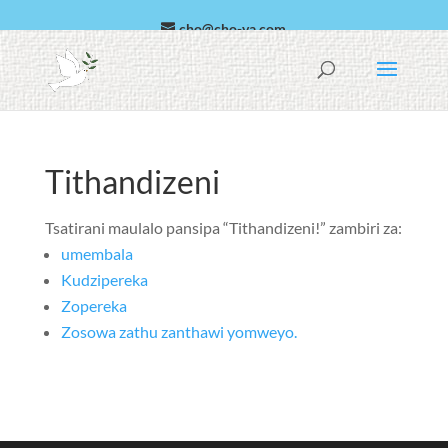
cho@cho-va.com
Arabic
Español
Tithandizeni
Tsatirani maulalo pansipa “Tithandizeni!” zambiri za:
umembala
Kudzipereka
Zopereka
Zosowa zathu zanthawi yomweyo.