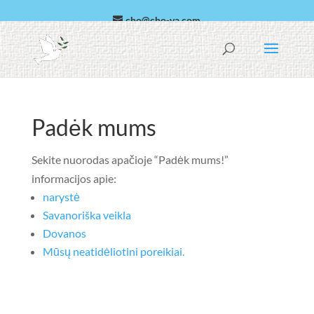
cho@cho-va.com
arabų
español
Padėk mums
Sekite nuorodas apačioje “Padėk mums!”
informacijos apie:
narystė
Savanoriška veikla
Dovanos
Mūsų neatidėliotini poreikiai.