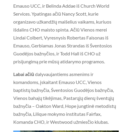
Emauso UCC, ir Belinda Addae iš Church World
Services. Ypatingas ačiū Nancy Scott, kurie
organizavo užkandžių maišelius vaikams, kuriuos
išdalins CHO maisto spinta. Ačiū Vienos merei
Lindai Colbert, Vyresnysis Robertas Faisonas iš
Emauso, Gerbiamas Jonas Strandas iš Šventosios
Guodėjos bažnyčios, ir Todd Hall iš CHO už
prisijungimą prie mūsų atidarymo programos.
Labai ačiū
dalyvaujantiems asmenims ir
komandoms, įskaitant Emauso UCC, Vienos
baptistų bažnyčia, Šventosios Guodėjos bažnyčia,
Vienos bahajų tikėjimas, Pastarųjų dienų šventųjų
bažnyčia – Oakton Ward, Hope jungtinė metodistų
bažnyčia, Lilique mokymo institutas Fairfax,
Komanda CHO, ir Westwood užmiesčio klubas.