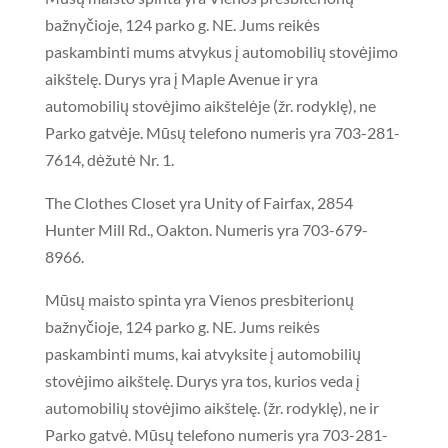
bažnyčioje, 124 parko g. NE. Jums reikės
paskambinti mums atvykus į automobilių stovėjimo
aikštelę. Durys yra į Maple Avenue ir yra
automobilių stovėjimo aikštelėje (žr. rodyklę),
ne
Parko gatvėje. Mūsų telefono numeris yra 703-281-
7614, dėžutė Nr. 1.
The Clothes Closet yra Unity of Fairfax, 2854
Hunter Mill Rd., Oakton. Numeris yra 703-679-
8966.
Mūsų maisto spinta yra Vienos presbiterionų
bažnyčioje, 124 parko g. NE. Jums reikės
paskambinti mums, kai atvyksite į automobilių
stovėjimo aikštelę. Durys yra tos, kurios veda į
automobilių stovėjimo aikštelę. (žr. rodyklę), ne ir
Parko gatvė. Mūsų telefono numeris yra 703-281-