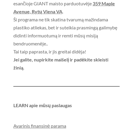
esančioje GIANT maisto parduotuvėje
359 Maple
Avenue, Rytų Viena VA
.
Ši programa ne tik skatina tvarumą mažindama
plastiko atliekas, bet ir suteikia prasmingą galimybę
didinti informuotumą ir remti mūsų misiją
bendruomenėje..
Tai taip paprasta, ir jis greitai didėja!
Jei galite, nupirkite maišelį ir padėkite skleisti
žinią.
LEARN apie mūsų paslaugas
Avarinis finansinė parama