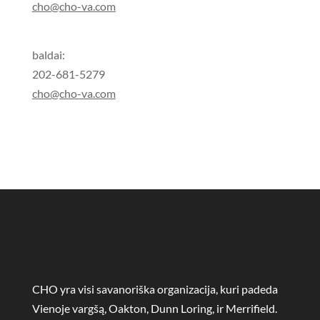
cho@cho-va.com
baldai:
202-681-5279
cho@cho-va.com
CHO yra visi savanoriška organizacija, kuri padeda
Vienoje vargšą, Oakton, Dunn Loring, ir Merrifield.