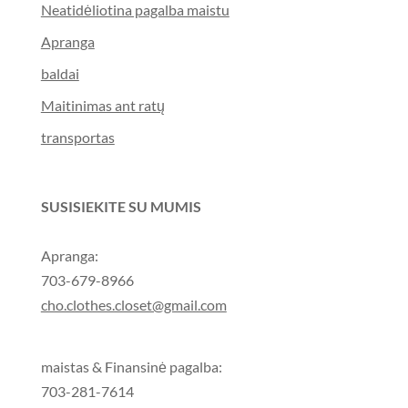
Neatidėliotina pagalba maistu
Apranga
baldai
Maitinimas ant ratų
transportas
SUSISIEKITE SU MUMIS
Apranga:
703-679-8966
cho.clothes.closet@gmail.com
maistas & Finansinė pagalba:
703-281-7614