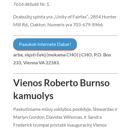
7614 dėžutė Nr. 1.
Drabužių spinta yra „Unity of Fairfax“., 2854 Hunter
Mill Rd., Oakton. Numeris yra 703-679-896
6.
Paaukok internete Dabar!
arba, siųsti čekį (mokama CHO) į
CHO, P.O. Box
233, Vienna VA 22183
.
Vienos Roberto Burnso
kamuolys
Paskutiniame mūsų valdybos posėdyje, Stewardas ir
Marlyn Gordon, Davidas Wilsonas, ir Sandra
Frederick trumpai pristatė inauguracinį Vienos