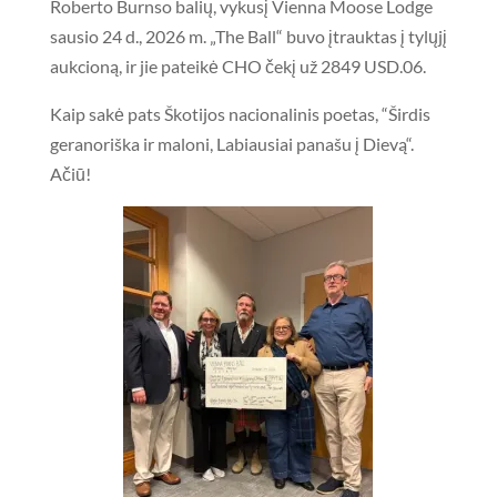
Roberto Burnso balių, vykusį Vienna Moose Lodge
sausio 24 d., 2026 m. „The Ball“ buvo įtrauktas į tylųjį
aukcioną, ir jie pateikė CHO čekį už 2849 USD.06.
Kaip sakė pats Škotijos nacionalinis poetas, “Širdis
geranoriška ir maloni, Labiausiai panašu į Dievą“.
Ačiū!