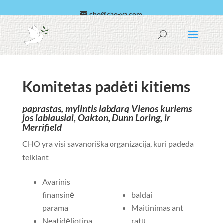
cho@cho-va.com
arabų
español
Komitetas padėti kitiems
paprastas, mylintis labdarą Vienos kuriems
jos labiausiai, Oakton, Dunn Loring, ir
Merrifield
CHO yra visi savanoriška organizacija, kuri padeda
teikiant
Avarinis
finansinė
baldai
parama
Maitinimas ant
Neatidėliotina
ratų