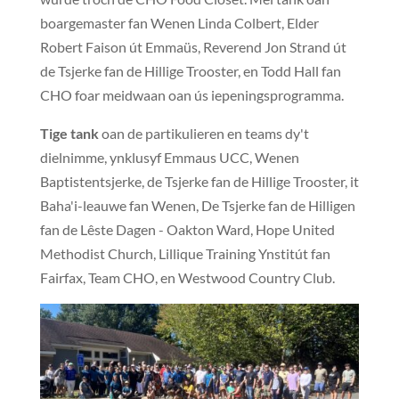
boargemaster fan Wenen Linda Colbert, Elder
Robert Faison út Emmaüs, Reverend Jon Strand út
de Tsjerke fan de Hillige Trooster, en Todd Hall fan
CHO foar meidwaan oan ús iepeningsprogramma.
Tige tank
oan de partikulieren en teams dy't
dielnimme, ynklusyf Emmaus UCC, Wenen
Baptistentsjerke, de Tsjerke fan de Hillige Trooster, it
Baha'i-leauwe fan Wenen, De Tsjerke fan de Hilligen
fan de Lêste Dagen - Oakton Ward, Hope United
Methodist Church, Lillique Training Ynstitút fan
Fairfax, Team CHO, en Westwood Country Club.