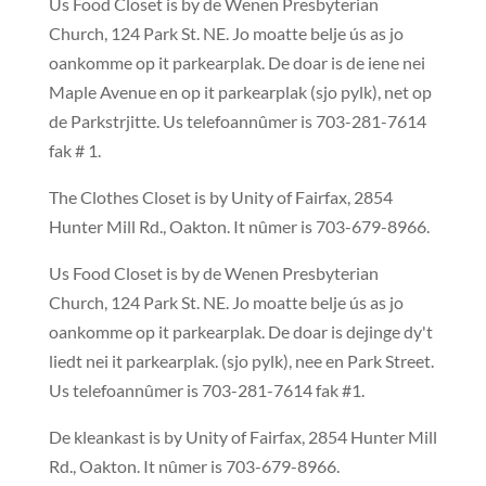
Us Food Closet is by de Wenen Presbyterian
Church, 124 Park St. NE. Jo moatte belje ús as jo
oankomme op it parkearplak. De doar is de iene nei
Maple Avenue en op it parkearplak (sjo pylk),
net
op
de Parkstrjitte. Us telefoannûmer is 703-281-7614
fak # 1.
The Clothes Closet is by Unity of Fairfax, 2854
Hunter Mill Rd., Oakton. It nûmer is 703-679-8966.
Us Food Closet is by de Wenen Presbyterian
Church, 124 Park St. NE. Jo moatte belje ús as jo
oankomme op it parkearplak. De doar is dejinge dy't
liedt nei it parkearplak. (sjo pylk), nee en Park Street.
Us telefoannûmer is 703-281-7614 fak #1.
De kleankast is by Unity of Fairfax, 2854 Hunter Mill
Rd., Oakton. It nûmer is 703-679-896
6.