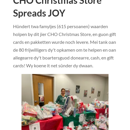
CHO Christmas Store
Spreads JOY
Hûndert twa famyljes (615 persoanen) waarden
holpen by dit jier CHO Christmas Store, en guon gift
cards en pakketten wurde noch levere. Mei tank oan
de 80 frijwilligers dy't opkamen om te helpen en oan
allegearre dy't boartersguod donearre, cash, en gift
cards! Wy koene it net sûnder dy dwaan.