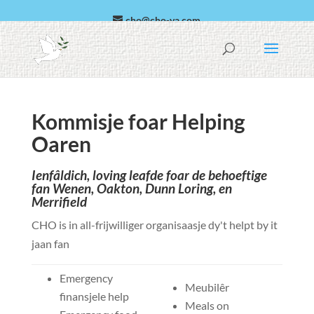
cho@cho-va.com
arabic
español
Kommisje foar Helping
Oaren
Ienfâldich, loving leafde foar de behoeftige
fan Wenen, Oakton, Dunn Loring, en
Merrifield
CHO is in all-frijwilliger organisaasje dy't helpt by it
jaan fan
Emergency
Meubilêr
finansjele help
Meals on