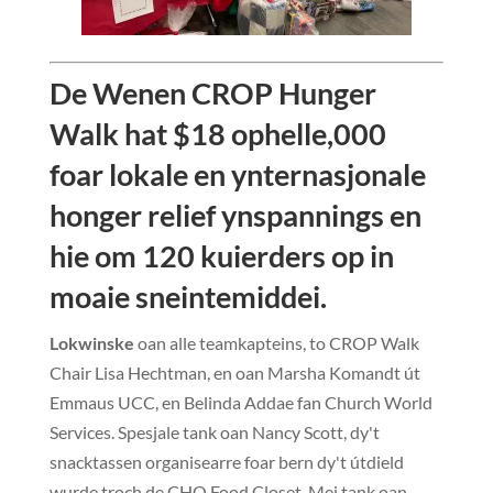
De Wenen CROP Hunger
Walk hat $18 ophelle,000
foar lokale en ynternasjonale
honger relief ynspannings en
hie om 120 kuierders op in
moaie sneintemiddei.
Lokwinske
oan alle teamkapteins, to CROP Walk
Chair Lisa Hechtman, en oan Marsha Komandt út
Emmaus UCC, en Belinda Addae fan Church World
Services. Spesjale tank oan Nancy Scott, dy't
snacktassen organisearre foar bern dy't útdield
wurde troch de CHO Food Closet. Mei tank oan