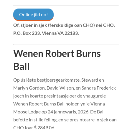
Online jild no!
Of, stjoer in sjek (ferskuldige oan CHO) nei
CHO,
P.O. Box 233, Vienna VA 22183
.
Wenen Robert Burns
Ball
Op ús lêste bestjoersgearkomste, Steward en
Marlyn Gordon, David Wilson, en Sandra Frederick
joech in koarte presintaasje oer de ynaugurele
Wenen Robert Burns Ball holden yn 'e Vienna
Moose Lodge op 24 jannewaris, 2026. De Bal
befette in stille feiling, en se presintearre in sjek oan
CHO foar $ 2849.06.