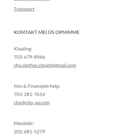
Transport
KONTAKT MEI ÚS OPNIMME
Klaaiïng:
703-679-8966
cho.clothes.closet@gmail.com
Iten & Finansjele help:
703-281-7614
cho@cho-va.com
Meubilêr:
202-681-5279