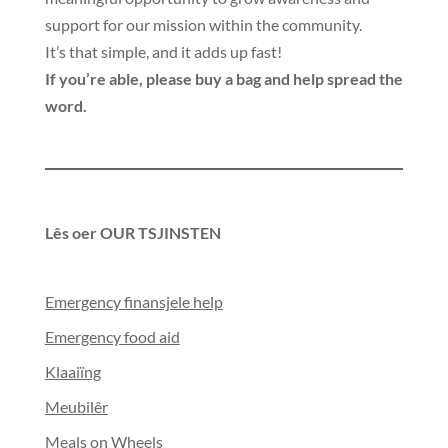
support for our mission within the community
.
It’s that simple
,
and it adds up fast
!
If you’re able
,
please buy a bag and help spread the
word
.
Lês oer OUR TSJINSTEN
Emergency finansjele help
Emergency food aid
Klaaiïng
Meubilêr
Meals on Wheels