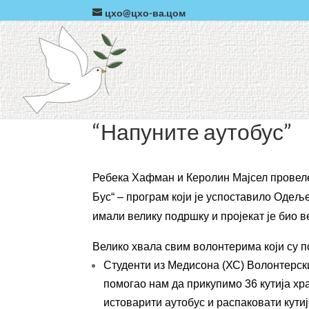
цхо@цхо-ва.цом
“Напуните аутобус”
Ребека Хафман и Керолин Мајсел провеле 
Бус“ – програм који је успоставило Одељ
имали велику подршку и пројекат је био в
Велико хвала свим волонтерима који су п
Студенти из Медисона (ХС) Волонтерски
помогао нам да прикупимо 36 кутија хра
истоварити аутобус и распаковати кутиј