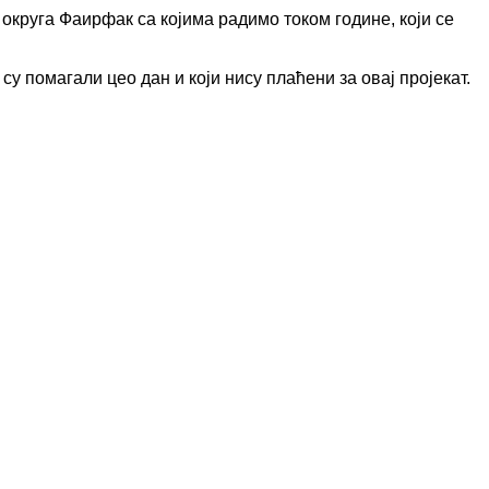
округа Фаирфак са којима радимо током године, који се
су помагали цео дан и који нису плаћени за овај пројекат.