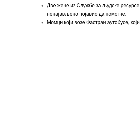
Две жене из Службе за људске ресурсе 
ненајављено појавио да помогне.
Момци који возе Фастран аутобусе, који 