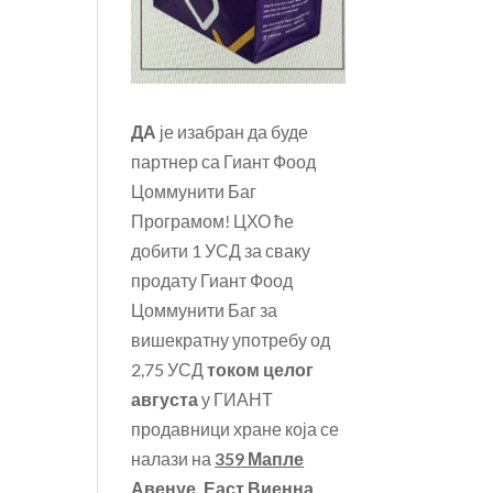
ДА
је изабран да буде
партнер са Гиант Фоод
Цоммунити Баг
Програмом! ЦХО ће
добити 1 УСД за сваку
продату Гиант Фоод
Цоммунити Баг за
вишекратну употребу од
2,75 УСД
током целог
августа
у ГИАНТ
продавници хране која се
налази на
359 Мапле
Авенуе, Еаст Виенна