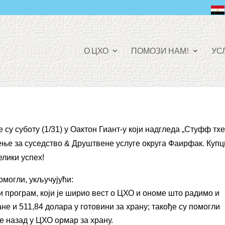
Ф
О ЦХО
ПОМОЗИ НАМ!
УС
А
Ц
Е
Б
О
О
К
су суботу (1/31) у Оактон Гиант-у који надгледа „Стуфф тх
ење за суседство & Друштвене услуге округа Фаирфак. Купц
елики успех!
омогли, укључујући:
 програм, који је ширио вест о ЦХО и ономе што радимо и
не и 511,84 долара у готовини за храну; такође су помогли
е назад у ЦХО ормар за храну.