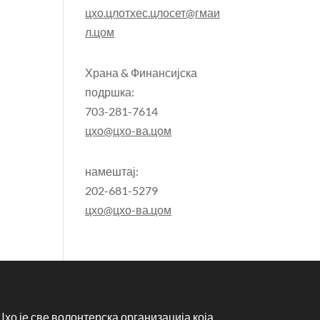
цхо.цлотхес.цлосет@гмаи
л.цом
Храна & Финансијска
подршка:
703-281-7614
цхо@цхо-ва.цом
намештај:
202-681-5279
цхо@цхо-ва.цом
Цхо је све волонтерска организација која