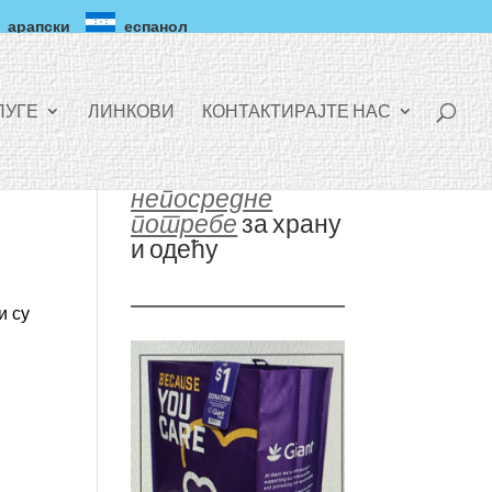
арапски
еспанол
ЛУГЕ
ЛИНКОВИ
КОНТАКТИРАЈТЕ НАС
непосредне
потребе
за храну
и одећу
е
и су