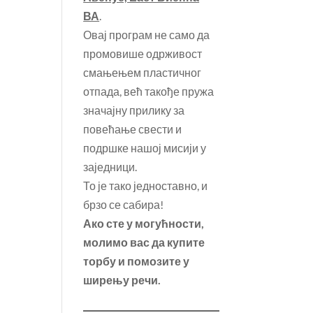
ВА
.
Овај програм не само да
промовише одрживост
смањењем пластичног
отпада, већ такође пружа
значајну прилику за
повећање свести и
подршке нашој мисији у
заједници.
То је тако једноставно, и
брзо се сабира!
Ако сте у могућности,
молимо вас да купите
торбу и помозите у
ширењу речи.