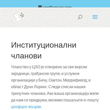
цхо@цхо-ва.цом
арапски
еспанол
Институционални
чланови
Чланство у ЦХО је отворено за све верске
заједнице, грађанске групе, и услужне
организације у Бечу, Оактон, Меррифиелд, и
област Дунн Лоринг. Следи списак наших
тренутних чланова. Ако ваша организација жели
да нам се придружи, молимо пошаљите е-пошту
цхо@цхо-ва.цом
.