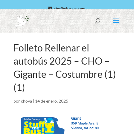
cho@cho-va.com
árabe
español
Folleto Rellenar el
autobús 2025 – CHO –
Gigante – Costumbre (1)
(1)
por
chova
|
14 de enero, 2025