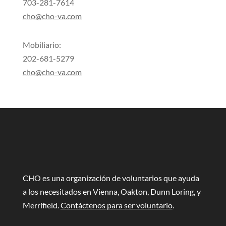
703-281-7614
cho@cho-va.com
Mobiliario:
202-681-5279
cho@cho-va.com
CHO es una organización de voluntarios que ayuda
a los necesitados en Vienna, Oakton, Dunn Loring, y
Merrifield.
Contáctenos para ser voluntario
.