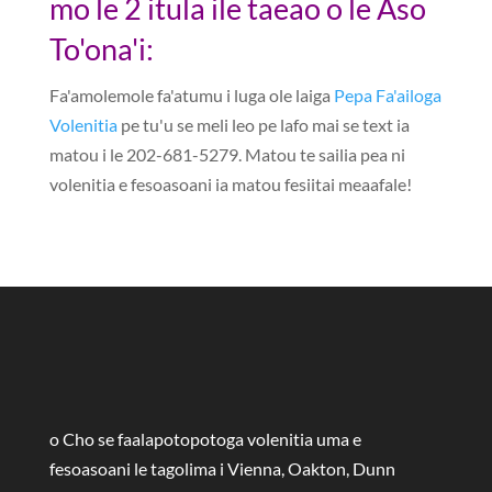
mo le 2 itula ile taeao o le Aso
To'ona'i:
Fa'amolemole fa'atumu i luga ole laiga
Pepa Fa'ailoga
Volenitia
pe tu'u se meli leo pe lafo mai se text ia
matou i le 202-681-5279. Matou te sailia pea ni
volenitia e fesoasoani ia matou fesiitai meaafale!
o Cho se faalapotopotoga volenitia uma e
fesoasoani le tagolima i Vienna, Oakton, Dunn