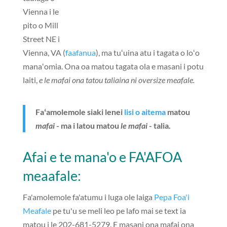
Vienna i le
pito o Mill
Street NE i
Vienna, VA (
faafanua
), ma tuʻuina atu i tagata o loʻo
manaʻomia. Ona oa matou tagata ola e masani i potu
laiti,
e le mafai ona tatou taliaina ni oversize meafale.
Faʻamolemole siaki lenei
lisi o aitema
matou
mafai
- ma i latou matou
le mafai
- talia.
Afai e te mana'o e FA'AFOA
meaafale:
Fa'amolemole fa'atumu i luga ole laiga
Pepa Foa'i
Meafale
pe tu'u se meli leo pe lafo mai se text ia
matou i le 202-681-5279. E masani ona mafai ona