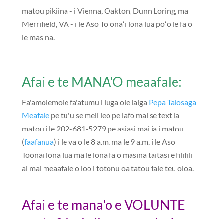
matou pikiina - i Vienna, Oakton, Dunn Loring, ma
Merrifield, VA - i le Aso Toʻonaʻi lona lua poʻo le fa o
le masina.
Afai e te MANA'O meaafale:
Fa'amolemole fa'atumu i luga ole laiga
Pepa Talosaga
Meafale
pe tu'u se meli leo pe lafo mai se text ia
matou i le 202-681-5279 pe asiasi mai ia i matou
(
faafanua
) i le va o le 8 a.m. ma le 9 a.m. i le Aso
Toonai lona lua ma le lona fa o masina taitasi e filifili
ai mai meaafale o loo i totonu oa tatou fale teu oloa.
Afai e te mana'o e VOLUNTE