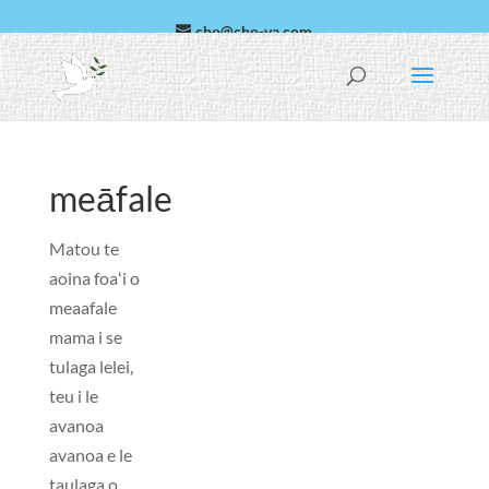
cho@cho-va.com
Arapi
Español
meāfale
Matou te
aoina foaʻi o
meaafale
mama i se
tulaga lelei,
teu i le
avanoa
avanoa e le
taulaga o