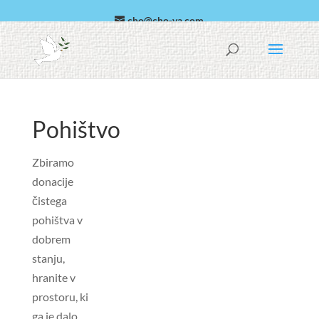
cho@cho-va.com
Arabski
español
Pohištvo
Zbiramo
donacije
čistega
pohištva v
dobrem
stanju,
hranite v
prostoru, ki
ga je dalo