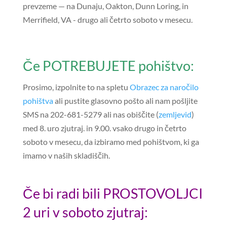
prevzeme — na Dunaju, Oakton, Dunn Loring, in
Merrifield, VA - drugo ali četrto soboto v mesecu.
Če POTREBUJETE pohištvo:
Prosimo, izpolnite to na spletu
Obrazec za naročilo
pohištva
ali pustite glasovno pošto ali nam pošljite
SMS na 202-681-5279 ali nas obiščite (
zemljevid
)
med 8. uro zjutraj. in 9.00. vsako drugo in četrto
soboto v mesecu, da izbiramo med pohištvom, ki ga
imamo v naših skladiščih.
Če bi radi bili PROSTOVOLJCI
2 uri v soboto zjutraj: