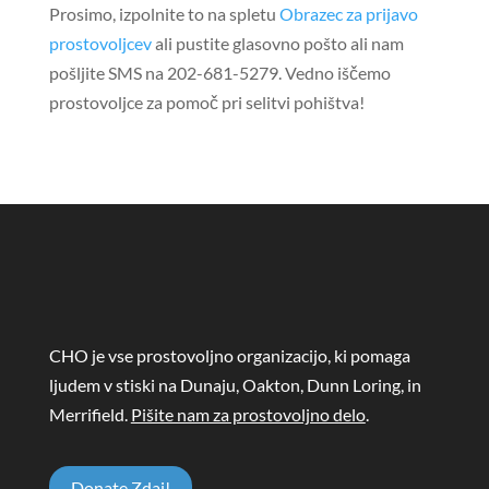
Prosimo, izpolnite to na spletu
Obrazec za prijavo
prostovoljcev
ali pustite glasovno pošto ali nam
pošljite SMS na 202-681-5279. Vedno iščemo
prostovoljce za pomoč pri selitvi pohištva!
CHO je vse prostovoljno organizacijo, ki pomaga
ljudem v stiski na Dunaju, Oakton, Dunn Loring, in
Merrifield.
Pišite nam za prostovoljno delo
.
Donate Zdaj!