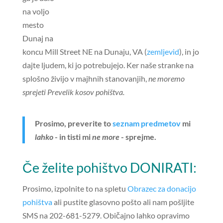
na voljo
mesto
Dunaj na
koncu Mill Street NE na Dunaju, VA (
zemljevid
), in jo
dajte ljudem, ki jo potrebujejo. Ker naše stranke na
splošno živijo v majhnih stanovanjih,
ne moremo
sprejeti Prevelik kosov pohištva.
Prosimo, preverite to
seznam predmetov
mi
lahko
- in tisti mi
ne more
- sprejme.
Če želite pohištvo DONIRATI:
Prosimo, izpolnite to na spletu
Obrazec za donacijo
pohištva
ali pustite glasovno pošto ali nam pošljite
SMS na 202-681-5279. Običajno lahko opravimo