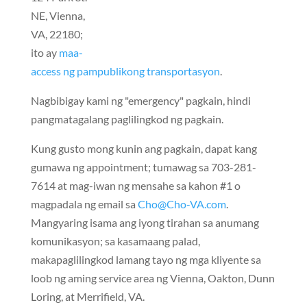
NE, Vienna,
VA, 22180;
ito ay
maa-
access ng pampublikong transportasyon
.
Nagbibigay kami ng "emergency" pagkain, hindi
pangmatagalang paglilingkod ng pagkain.
Kung gusto mong kunin ang pagkain, dapat kang
gumawa ng appointment; tumawag sa 703-281-
7614 at mag-iwan ng mensahe sa kahon #1 o
magpadala ng email sa
Cho@Cho-VA.com
.
Mangyaring isama ang iyong tirahan sa anumang
komunikasyon; sa kasamaang palad,
makapaglilingkod lamang tayo ng mga kliyente sa
loob ng aming service area ng Vienna, Oakton, Dunn
Loring, at Merrifield, VA.