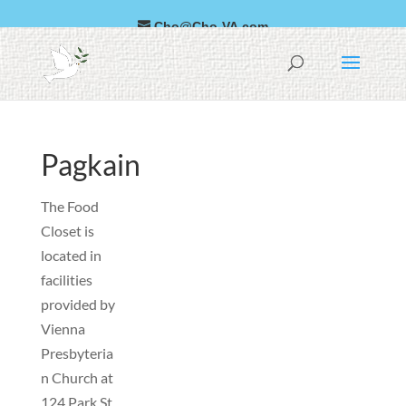
Cho@Cho-VA.com
العربية
Español
Pagkain
The Food
Closet is
located in
facilities
provided by
Vienna
Presbyteria
n Church at
124 Park St
.