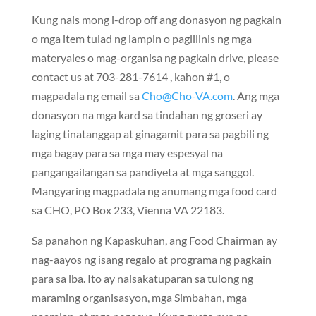
Kung nais mong i-drop off ang donasyon ng pagkain
o mga item tulad ng lampin o paglilinis ng mga
materyales o mag-organisa ng pagkain drive,
please
contact us at 703-281-7614
, kahon #1, o
magpadala ng email sa
Cho@Cho-VA.com
. Ang mga
donasyon na mga kard sa tindahan ng groseri ay
laging tinatanggap at ginagamit para sa pagbili ng
mga bagay para sa mga may espesyal na
pangangailangan sa pandiyeta at mga sanggol.
Mangyaring magpadala ng anumang mga food card
sa CHO, PO Box 233, Vienna VA 22183.
Sa panahon ng Kapaskuhan, ang Food Chairman ay
nag-aayos ng isang regalo at programa ng pagkain
para sa iba. Ito ay naisakatuparan sa tulong ng
maraming organisasyon, mga Simbahan, mga