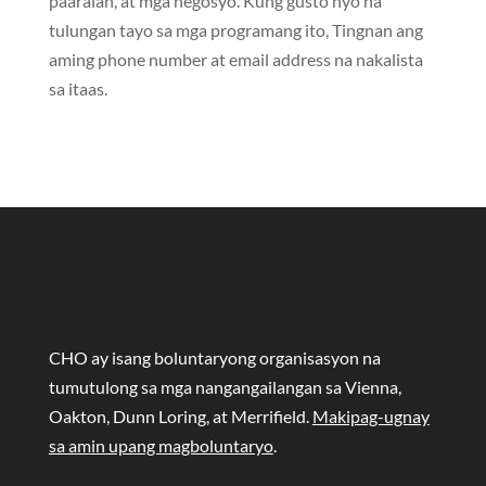
paaralan, at mga negosyo. Kung gusto nyo na
tulungan tayo sa mga programang ito, Tingnan ang
aming phone number at email address na nakalista
sa itaas.
CHO ay isang boluntaryong organisasyon na
tumutulong sa mga nangangailangan sa Vienna,
Oakton, Dunn Loring, at Merrifield.
Makipag-ugnay
sa amin upang magboluntaryo
.