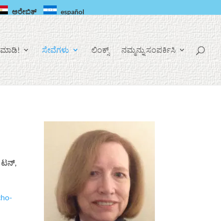
ಅರೇಬಿಕ್
español
ಮಾಡಿ!
ಸೇವೆಗಳು
ಲಿಂಕ್ಸ್
ನಮ್ಮನ್ನು ಸಂಪರ್ಕಿಸಿ
್ ಟನ್,
ho-