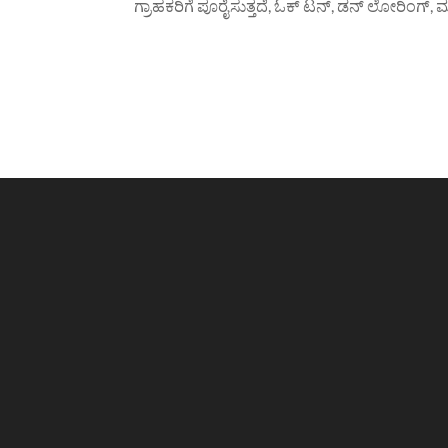
ಗ್ರಾಹಕರಿಗೆ ಪೂರೈಸುತ್ತದೆ, ಓಕ್ ಟನ್, ಡನ್ ಲೋರಿಂಗ್, ಮತ್ತು