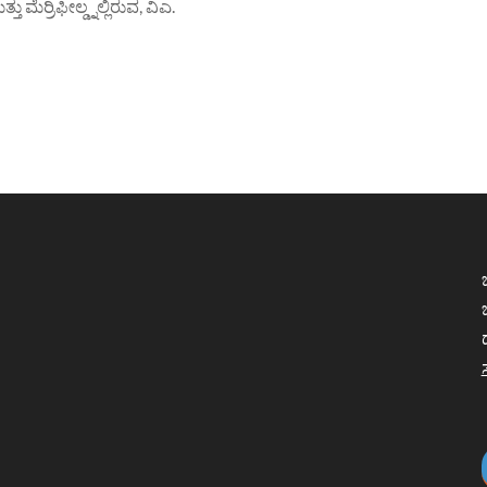
 ಮೆರ್ರಿಫೀಲ್ಡ್ನಲ್ಲಿರುವ, ವಿಎ.