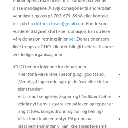
holder åpent. Klær deles ut til kunder på hver av
disse mandagene. Å avgi donasjoner til andre tider,
vennligst ring oss på 703-679-8966 eller kontakt
oss på
cho.clothes.closet@gmail.com
. For de som
vurderer å lage et stort klær donasjon, kan du lese
våre donasjon retningslinjer
her
. Donasjoner som
ikke trengs av CHO-klienter, blir gitt videre til andre
veldedige organisasjoner.
CHO ber om følgende for donasjoner:
️Klær for å være rene, i sesong, og i god stand.
(Vennligst ingen ødelagte glidelåser eller skitne
gjenstander.)
️Vi tar imot sengetøy, tepper, og håndklær. Det er
veldig nyttig hvis størrelsen på laken og tepper er
angitt (dvs. konge, dronning, full, og tvilling).
️Vi tar imot kjøkkenutstyr. På grunn av
plassbegrensninger, vi kan ikke akseptere små