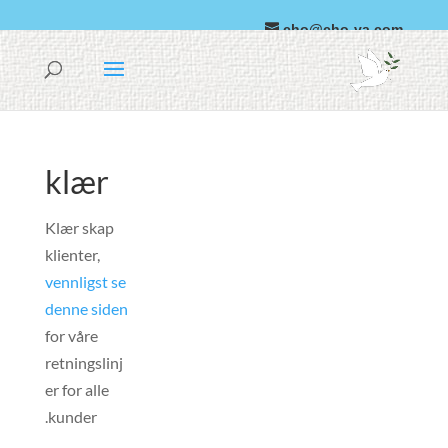
cho@cho-va.com
Arabisk
español
klær
Klær skap
klienter,
vennligst se
denne siden
for våre
retningslinj
er for alle
kunder.