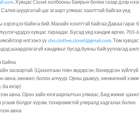
il.com
. Хувцас Closet холбооны баярын болон газар дээр нээ
 Салхи шуургатай цаг агаарт улмаас хаалттай байгаа үед.
 хэрэгцээ байнга бий. Манайх нээлттэй байгаа Даваа гараг 
лчлүүлэгчдэдээ хувцас тараадаг. Бусад үед хандив өргөх, 703-
 имэйлээр илгээнэ үү
cho.clothes.closet@gmail.com
. Том хувца
чдэд шаардлагагүй хандивыг бусад буяны байгууллагад шил
 байна:
эн авна, хөнжил, болон алчуур. Орны даавуу, хөнжилний хэмжэ
 ба ихэр).