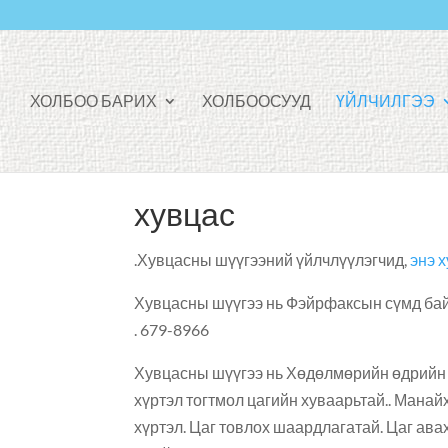
ХОЛБОО БАРИХ
ХОЛБООСУУД
ҮЙЛЧИЛГЭЭ
хувцас
Хувцасны шүүгээний үйлчлүүлэгчид,
энэ х
Хувцасны шүүгээ нь Фэйрфаксын сүмд байр
679-8966 .
Хувцасны шүүгээ нь Хөдөлмөрийн өдрийн 
хүртэл тогтмол цагийн хуваарьтай.. Манай
хүртэл. Цаг товлох шаардлагатай. Цаг ава