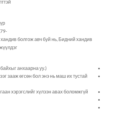
лттэй
бүр
679-
с хандив болгож авч буй нь, Бидний хандив
жүүлдэг.
эг зааж өгсөн бол энэ нь маш их тустай