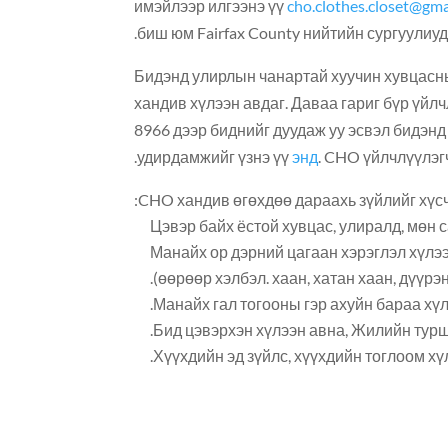
имэйлээр илгээнэ үү
cho.clothes.closet@gma
биш юм Fairfax County нийтийн сургуулиуд
Бидэнд улирлын чанартай хуучин хувцасны
хандив хүлээн авдаг. Даваа гариг ​​бүр үй
8966 дээр биднийг дуудаж уу эсвэл бидэнд
удирдамжийг үзнэ үү
энд
. CHO үйлчлүүлэг
CHO хандив өгөхдөө дараахь зүйлийг хүсч
️Манайх ор дэрний цагаан хэрэглэл хүлэ
(өөрөөр хэлбэл. хаан, хатан хаан, дүүрэн,