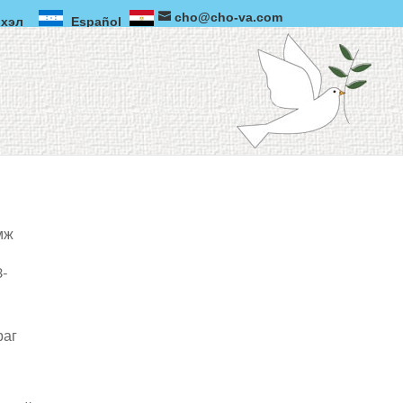
cho@cho-va.com
 хэл
Español
ж.
3-
раг