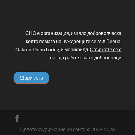
СНО е организация, изцяло доброволческа
която помага на нуждаещите се във Виена,
Oakton, Dunn Loring, и мерифилд.
Свържете се с
.
нас да работят като доброволци
Дари сега!
Цялото съдържание на сайта © 2009-
2026