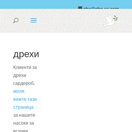
cho@cho-va.com
арабски
Español
дрехи
Клиенти за
дрехи
гардероб,
моля
вижте тази
страница
за нашите
насоки за
всички