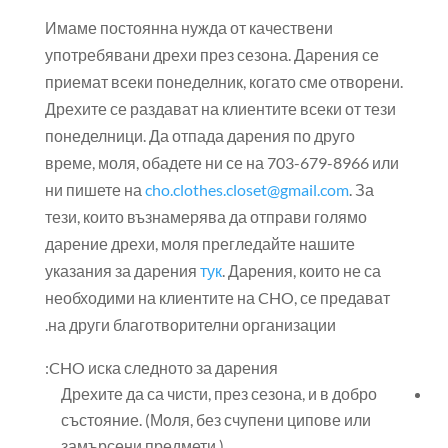
Имаме постоянна нужда от качествени
употребявани дрехи през сезона. Дарения се
приемат всеки понеделник, когато сме отворени.
Дрехите се раздават на клиентите всеки от тези
понеделници. Да отпада дарения по друго
време, моля, обадете ни се на 703-679-8966 или
ни пишете на
cho.clothes.closet@gmail.com
. За
тези, които възнамерява да отправи голямо
дарение дрехи, моля прегледайте нашите
указания за дарения
тук
. Дарения, които не са
необходими на клиентите на CHO, се предават
на други благотворителни организации.
CHO иска следното за дарения:
️Дрехите да са чисти, през сезона, и в добро
състояние. (Моля, без счупени ципове или
замърсени предмети.)