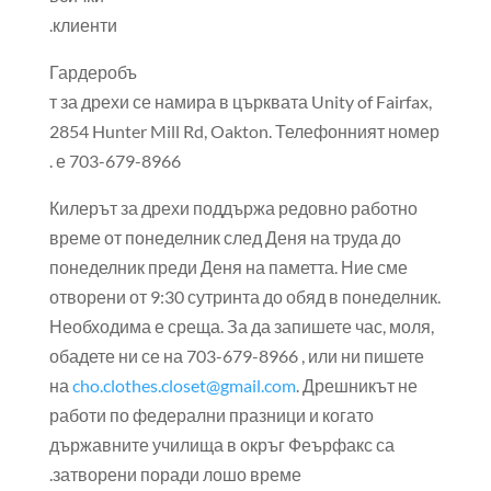
клиенти.
Гардеробъ
т за дрехи се намира в църквата Unity of Fairfax,
2854 Hunter Mill Rd, Oakton. Телефонният номер
е 703-679-8966 .
Килерът за дрехи поддържа редовно работно
време от понеделник след Деня на труда до
понеделник преди Деня на паметта. Ние сме
отворени от 9:30 сутринта до обяд в понеделник.
Необходима е среща. За да запишете час, моля,
обадете ни се на 703-679-8966 , или ни пишете
на
cho.clothes.closet@gmail.com
. Дрешникът не
работи по федерални празници и когато
държавните училища в окръг Феърфакс са
затворени поради лошо време.