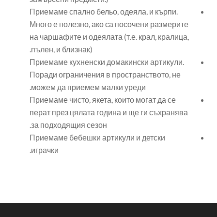
️Приемаме спално бельо, одеяла, и кърпи.
Много е полезно, ако са посочени размерите
на чаршафите и одеялата (т.е. крал, кралица,
пълен, и близнак).
️Приемаме кухненски домакински артикули.
Поради ограничения в пространството, не
можем да приемем малки уреди.
️Приемаме чисто, якета, които могат да се
перат през цялата година и ще ги съхранява
за подходящия сезон.
️Приемаме бебешки артикули и детски
играчки.