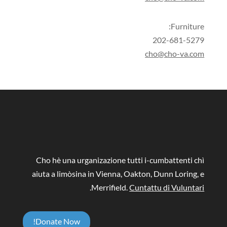
Furniture:
202-681-5279
cho@cho-va.com
Cho hè una urganizazione tutti i-cumbattenti chì
aiuta a limòsina in Vienna, Oakton, Dunn Loring, e
.
Merrifield.
Cuntattu di Vuluntari
Donate Now!