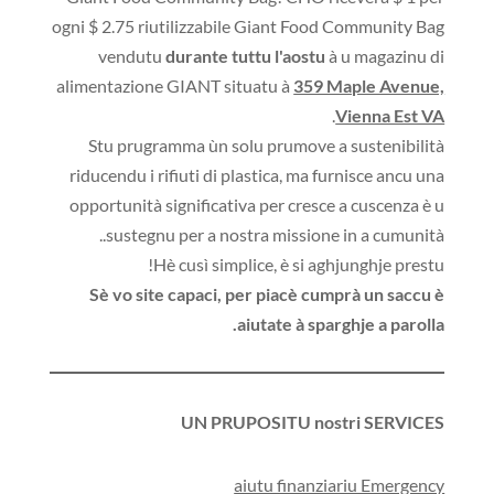
ogni $ 2.75 riutilizzabile Giant Food Community Bag
vendutu
durante tuttu l'aostu
à u magazinu di
alimentazione GIANT situatu à
359 Maple Avenue,
.
Vienna Est VA
Stu prugramma ùn solu prumove a sustenibilità
riducendu i rifiuti di plastica, ma furnisce ancu una
opportunità significativa per cresce a cuscenza è u
sustegnu per a nostra missione in a cumunità..
Hè cusì simplice, è si aghjunghje prestu!
Sè vo site capaci, per piacè cumprà un saccu è
aiutate à sparghje a parolla.
UN PRUPOSITU nostri SERVICES
aiutu finanziariu Emergency