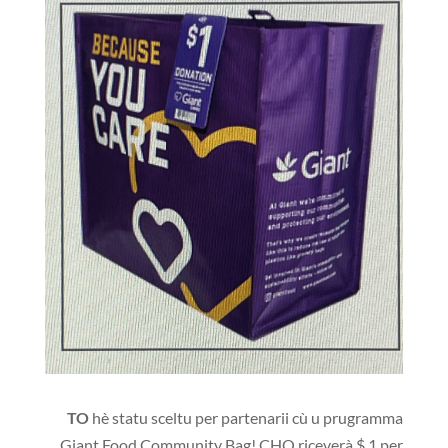
TO
hè statu sceltu per partenarii cù u prugramma
Giant Food Community Bag! CHO riceverà $ 1 per