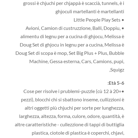
grossi è chjuchi per chjappà è scaccià, tunnels, è i
ghjoculi martellanti è martellanti
• Little People Play Sets
• Avioni, Camion di custruzzione, Balli, Doppiu,
alimentu di legnu per a cucina di ghjocu, Melissa è
Doug Set di ghjocu in legnu per a cucina, Melissa è
Doug Set di scopa è mop, Set Big Plus + Plus, Bubble
Machine, Gessa esterna, Cars, Camions, pupi,
Squigz,
Età 5-6:
•Cose per risolve i prublemi-puzzle (cù 12 à 20+
pezzi), blocchi chì si sbattono inseme, cullizzioni è
altri oggetti più chjuchi per sorte per lunghezza,
larghezza, altezza, forma, culore, odore, quantità, è
altre caratteristiche - cullezzione di tappi di buttiglia
plastica, ciotole di plastica è coperchi, chjavi,