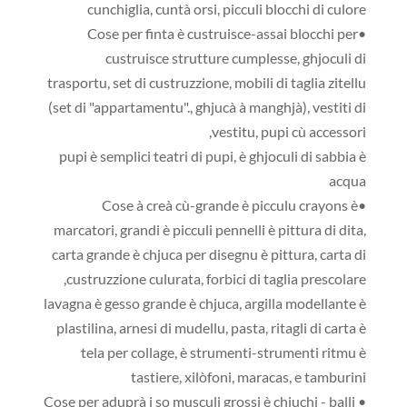
cunchiglia, cuntà orsi, picculi blocchi di culore
•Cose per finta è custruisce-assai blocchi per
custruisce strutture cumplesse, ghjoculi di
trasportu, set di custruzzione, mobili di taglia zitellu
(set di "appartamentu"., ghjucà à manghjà), vestiti di
vestitu, pupi cù accessori,
pupi è semplici teatri di pupi, è ghjoculi di sabbia è
acqua
•Cose à creà cù-grande è picculu crayons è
marcatori, grandi è picculi pennelli è pittura di dita,
carta grande è chjuca per disegnu è pittura, carta di
custruzzione culurata, forbici di taglia prescolare,
lavagna è gesso grande è chjuca, argilla modellante è
plastilina, arnesi di mudellu, pasta, ritagli di carta è
tela per collage, è strumenti-strumenti ritmu è
tastiere, xilòfoni, maracas, e tamburini
• Cose per aduprà i so musculi grossi è chjuchi - balli