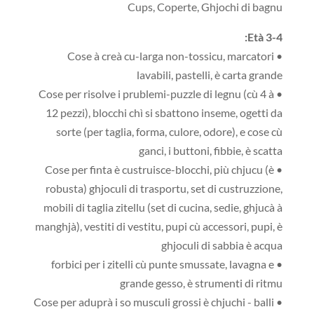
Cups, Coperte, Ghjochi di bagnu
Età 3-4:
• Cose à creà cu-larga non-tossicu, marcatori
lavabili, pastelli, è carta grande
• Cose per risolve i prublemi-puzzle di legnu (cù 4 à
12 pezzi), blocchi chì si sbattono inseme, ogetti da
sorte (per taglia, forma, culore, odore), e cose cù
ganci, i buttoni, fibbie, è scatta
• Cose per finta è custruisce-blocchi, più chjucu (è
robusta) ghjoculi di trasportu, set di custruzzione,
mobili di taglia zitellu (set di cucina, sedie, ghjucà à
manghjà), vestiti di vestitu, pupi cù accessori, pupi, è
ghjoculi di sabbia è acqua
• forbici per i zitelli cù punte smussate, lavagna e
grande gesso, è strumenti di ritmu
• Cose per aduprà i so musculi grossi è chjuchi - balli