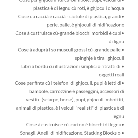
plastica è di legnu cù roti, è ghjoculi d'acqua
•Cose da caccià è caccià - ciotole di plastica, grandi
perle, palle, è ghjoculi di nidificazione
•Cose à custruisce cù-grande blocchi morbidi è cubi
di lignu
•Cose à aduprà i so musculi grossi cù-grande palle,
spinghje è tira i ghjoculi
• Libri à bordu cù illustrazioni simplici o ritratti di
oggetti reali
•Cose per finta cù i telefoni di ghjoculi, pupi è letti di
bambole, carrozzine è passeggini, accessori di
vestitu (sciarpe, borse), pupi, ghjoculi imbottiti,
animali di plastica, è i veiculi "realisti" di plastica è di
legnu
•Cose à custruisce cù-carton è blocchi di legnu
• Sonagli, Anelli di nidificazione, Stacking Blocks o