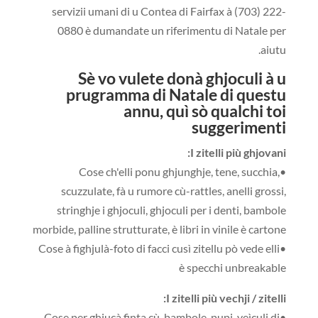
servizii umani di u Contea di Fairfax à (703) 222-
0880 è dumandate un riferimentu di Natale per
aiutu.
Sè vo vulete donà ghjoculi à u
prugramma di Natale di questu
annu, quì sò qualchi t
oi
suggerimenti
I zitelli più ghjovani:
•Cose ch'elli ponu ghjunghje, tene, succhia,
scuzzulate, fà u rumore cù-rattles, anelli grossi,
stringhje i ghjoculi, ghjoculi per i denti, bambole
morbide, palline strutturate, è libri in vinile è cartone
•Cose à fighjulà-foto di facci cusì zitellu pò vede elli
è specchi unbreakable
I zitelli più vechji / zitelli:
•Cose per ghjucà finta cù-bambole, pupi, veìculi di