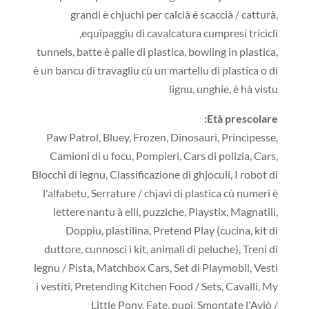
grandi è chjuchi per calcià è scaccià / catturà,
equipaggiu di cavalcatura cumpresi tricicli,
tunnels, batte è palle di plastica, bowling in plastica,
è un bancu di travagliu cù un martellu di plastica o di
lignu, unghie, è hà vistu
Età prescolare:
Paw Patrol, Bluey, Frozen, Dinosauri, Principesse,
Camioni di u focu, Pompieri, Cars di polizia, Cars,
Blocchi di legnu, Classificazione di ghjoculi, I robot di
l'alfabetu, Serrature / chjavi di plastica cù numeri è
lettere nantu à elli, puzziche, Playstix, Magnatili,
Doppiu, plastilina, Pretend Play (cucina, kit di
duttore, cunnosci i kit, animali di peluche), Treni di
legnu / Pista, Matchbox Cars, Set di Playmobil, Vesti
i vestiti, Pretending Kitchen Food / Sets, Cavalli, My
Little Pony, Fate, pupi, Smontate l'Aviò /