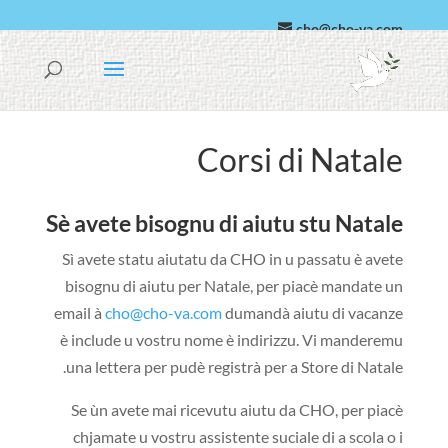
cho@cho-va.com
àrabbu
Español
Corsi di Natale
Sè avete bisognu di aiutu stu Natale
Sì avete statu aiutatu da CHO in u passatu è avete
bisognu di aiutu per Natale, per piacè mandate un
email à
cho@cho-va.com
dumandà aiutu di vacanze
è include u vostru nome è indirizzu. Vi manderemu
una lettera per pudè registrà per a Store di Natale.
Se ùn avete mai ricevutu aiutu da CHO, per piacè
chjamate u vostru assistente suciale di a scola o i