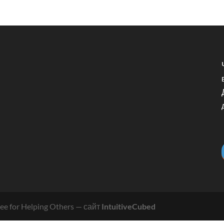
e for Helping Others
— сайт
IntuitiveCubed