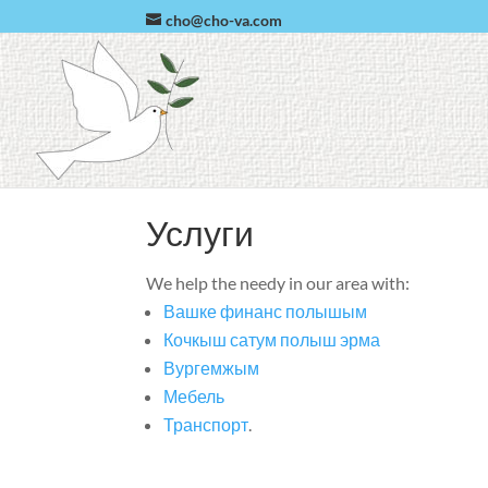
cho@cho-va.com
Услуги
We help the needy in our area with
:
Вашке финанс полышым
Кочкыш сатум полыш эрма
Вургемжым
Мебель
Транспорт
.