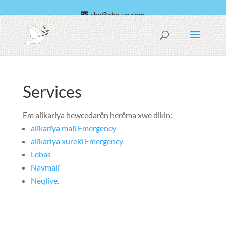
cho@cho-va.com
Arabic
Español
Services
Em alîkariya hewcedarên herêma xwe dikin:
alîkarîya malî Emergency
alîkariya xurekî Emergency
Lebas
Navmalî
Neqlîye
.