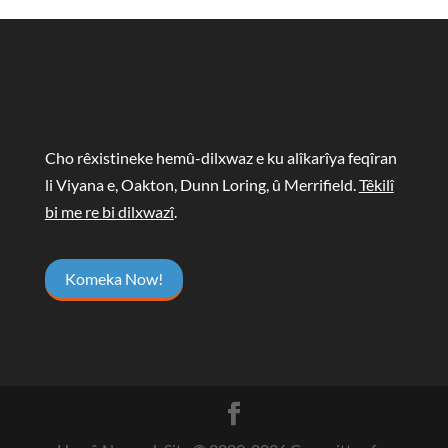
Cho rêxistineke hemû-dilxwaz e ku alîkarîya feqîran
li Viyana e, Oakton, Dunn Loring, û Merrifield.
Têkilî
bi me re bi dilxwazî
.
Komeka Now!