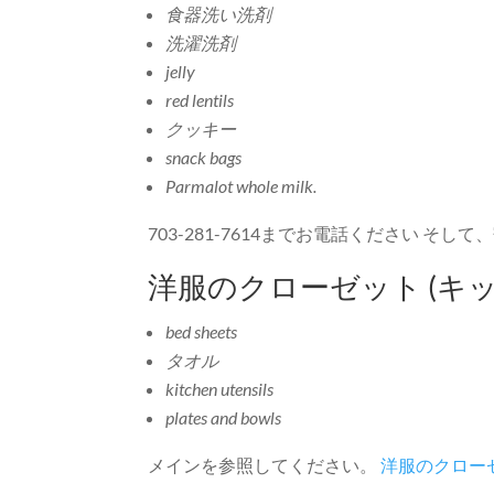
食器洗い洗剤
洗濯洗剤
jelly
red lentils
クッキー
snack bags
Parmalot whole milk
.
703-281-7614までお電話ください 
洋服のクローゼット (キ
bed sheets
タオル
kitchen utensils
plates and bowls
メインを参照してください。
洋服のクロー