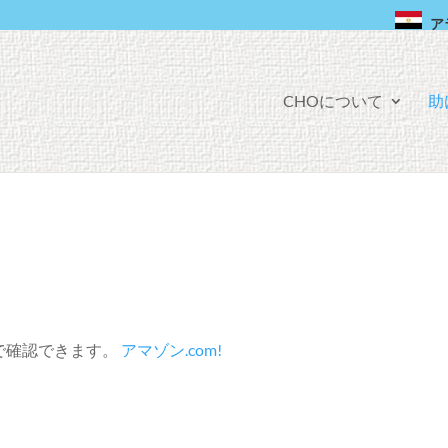
ア
フ
CHOについて
助
ェ
イ
ス
ブ
ッ
ク
で確認できます。
アマゾン.com!