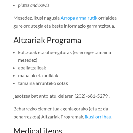
plates and bowls
Mesedez, ikusi nagusia
Arropa armairutik
orrialdea
gure ordutegia eta beste informazio garrantzitsua.
Altzariak Programa
koltxoiak eta ohe-egiturak (ez errege-tamaina
mesedez)
apailatzaileak
mahaiak eta aulkiak
tamaina arrunteko sofak
jasotzea bat antolatu, deiaren (202)-681-5279 .
Beharrezko elementuak gehiagorako (eta ez da
beharrezkoa) Altzariak Programak,
ikusi orri hau
.
Medical items