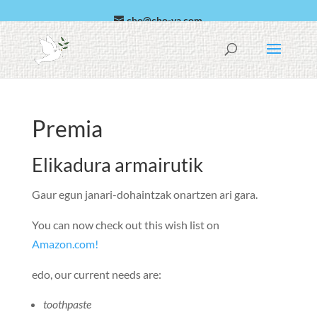
cho@cho-va.com
arabiera
Español
Premia
Elikadura armairutik
Gaur egun janari-dohaintzak onartzen ari gara.
You can now check out this wish list on
Amazon.com
!
edo,
our current needs are
:
toothpaste