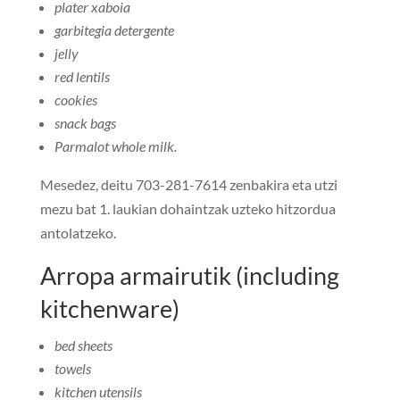
plater xaboia
garbitegia detergente
jelly
red lentils
cookies
snack bags
Parmalot whole milk
.
Mesedez, deitu 703-281-7614 zenbakira eta utzi
mezu bat 1. laukian dohaintzak uzteko hitzordua
antolatzeko.
Arropa armairutik (
including
kitchenware
)
bed sheets
towels
kitchen utensils