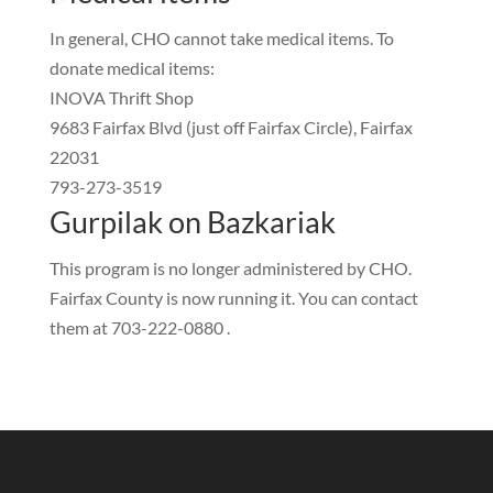
In general
,
CHO cannot take medical items
.
To
donate medical items
:
INOVA Thrift Shop
9683 Fairfax Blvd
(
just off Fairfax Circle
),
Fairfax
22031
793-273-3519
Gurpilak on Bazkariak
This program is no longer administered by CHO
.
Fairfax County is now running it
.
You can contact
them at 703-222
-0880 .