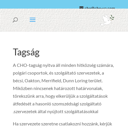
cho@cho-va.com
arab
español
Tagság
A CHO-tagság nyitva áll minden hitközség számára,
polgári csoportok, és szolgáltató szervezetek, a
bécsi, Oakton, Merrifield, Dunn Loring terület.
Miközben nincsenek határozott határvonalak,
törekszünk arra, hogy elkerüljük a szolgáltatások
átfedését a hasonló szomszédsági szolgáltató
szervezetek által nyújtott szolgáltatásokkal.
Ha szervezete szeretne csatlakozni hozzánk, kérjük