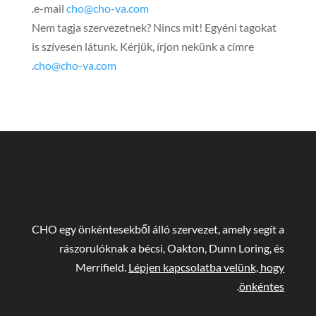
.
e-mail
cho@cho-va.com
Nem tagja szervezetnek? Nincs mit! Egyéni tagokat
is szívesen látunk. Kérjük, írjon nekünk a címre
.
cho@cho-va.com
CHO egy önkéntesekből álló szervezet, amely segít a
rászorulóknak a bécsi, Oakton, Dunn Loring, és
Merrifield.
Lépjen kapcsolatba velünk, hogy
.
önkéntes