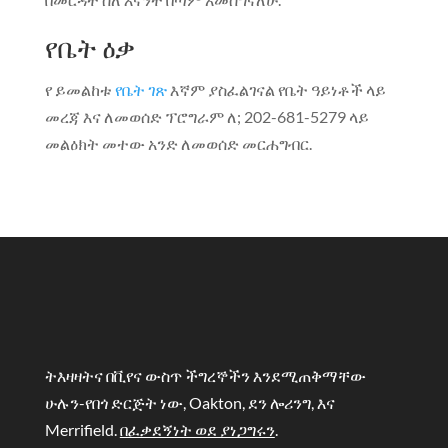
የቤት ዕቃ
የ ይመልከቱ
የቤት ገጽ
እኛም ያስፈልገናል የቤት ዓይነቶች ላይ
መረጃ እና ለመወሰድ ፕሮግራም ለ; 202-681-5279 ላይ
መልዕክት መተው አንድ ለመወሰድ መርሐግብር.
ትእዛዛትና በቪየና ውስጥ ችግረኞችን እንደሚጠቅማቸው
ሁሉን-የበጎ ድርጅት ነው, Oakton, ደን ሎሪንግ, እና
Merrifield.
በፈቃደኝነት ወደ ያነጋግሩን
.