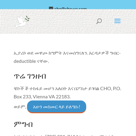
cho@cho-va.com
አረብኛ
Español
ኢያሪኮ ወደ መዋጮ ከግምት እናመሰግናለን. እርዳታዎች ግብር-
deductible ናቸው.
ጥሬ ገንዘብ
ቼኮች ቾ ተከፋይ መሆን አለበት እና በፖስታ ይገባል
CHO, P.O.
Box 233, Vienna VA 22183
.
ወይም,
አሁን መስመር ላይ ይለግሱ!
ምግብ