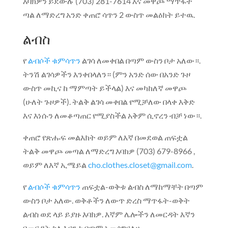
እባክዎን ይደውሉ (703) 281-7614 እና መዋጮ ማጥፋት
ጣል ለማድረግ አንድ ቀጠሮ ሳጥን 2 ውስጥ መልዕክት ይተዉ.
ልብስ
የ
ልብሶች ቁምሳጥን
ልገሳ ለመቀበል በጣም ውስን ቦታ አለው።.
ትንሽ ልገሳዎችን እንቀበላለን። (ምን አንድ ሰው በአንድ ጉዞ
ውስጥ መኪና ከ ማምጣት ይችላል) እና መካከለኛ መዋጮ
(ሁለት ጉዞዎች). ትልቅ ልገሳ መቀበል የሚቻለው በላቀ እቅድ
እና እነሱን ለመቆጣጠር የሚያስችል አቅም ሲኖረን ብቻ ነው።.
ቀጠሮ የጽሑፍ መልእክት ወይም ለእኛ በመደወል ጠፍቷል
ትልቅ መዋጮ መጣል ለማድረግ እባክዎ (703) 679-8966 ,
ወይም ለእኛ ኢሜይል
cho.clothes.closet@gmail.com
.
የ
ልብሶች ቁምሳጥን
ጠፍቷል-ወቅቱ ልብስ ለማከማቸት በጣም
ውስን ቦታ አለው. ወቅቶችን ለውጥ ድረስ ማጥፋት-ወቅት
ልብስ ወደ ላይ ይያዙ እባክዎ. እኛም ሌሎችን ለመርዳት እኛን
በመርዳት ስለ እናንተ በጣም አመሰግናለሁ.