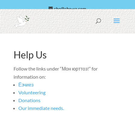
cho@cho-va.com
العربية
Эспаньол
Help Us
Follow the links under
“Мон юрттоз!”
for
information on
:
Ёзчиез
Volunteering
Donations
Our immediate needs
.