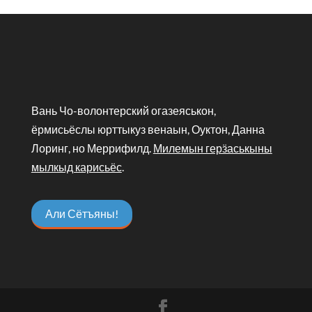
Вань Чо-волонтерский огазеяськон,
ёрмисьёслы юрттыкуз венаын, Оуктон, Данна
Лоринг, но Меррифилд.
Милемын герӟаськыны
мылкыд карисьёс
.
Али Сётъяны!