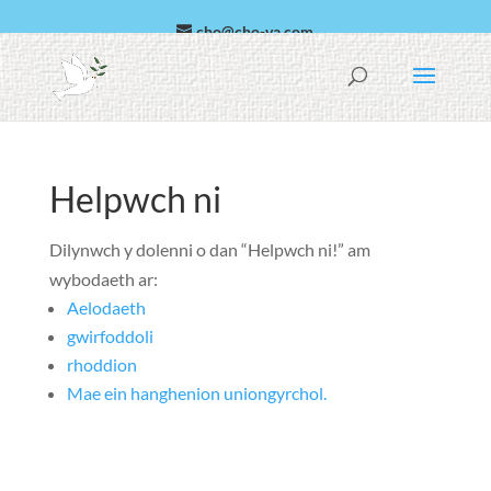
cho@cho-va.com
Arabeg
Español
Helpwch ni
Dilynwch y dolenni o dan “Helpwch ni!” am
wybodaeth ar:
Aelodaeth
gwirfoddoli
rhoddion
Mae ein hanghenion uniongyrchol.