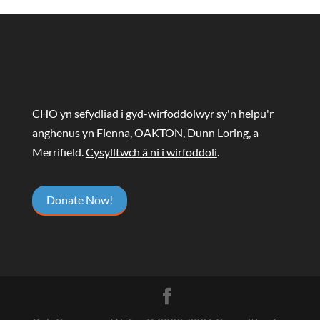
CHO yn sefydliad i gyd-wirfoddolwyr sy'n helpu'r
anghenus yn Fienna, OAKTON, Dunn Loring, a
Merrifield.
Cysylltwch â ni i wirfoddoli
.
Donate Now!