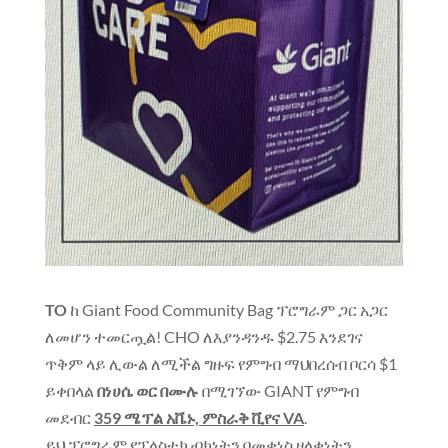
TO
ከ Giant Food Community Bag ፕሮግራም ጋር አጋር
ለመሆን ተመርጧል! CHO ለእያንዳንዱ $2.75 እንደገና
ጥቅም ላይ ሊውል ለሚችል ግዙፍ የምግብ ማህበረሰብ ቦርሳ $1
ይቀበላል
በነሀሴ ወር በሙሉ
በሚገኘው GIANT የምግብ
መደብር
359 ሜፕል አቬኑ, ምስራቅ ቪየና VA
.
ይህ ፕሮግራም የፕላስቲክ ብክነትን በመቀነስ ዘላቂነትን