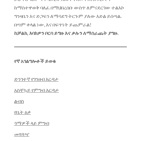
ከማስተዋወቅ ባለፈ በማህበረሰቡ ውስጥ ለምናደርገው ተልእኮ
ግንዛቤን እና ድጋፍን ለማሳደግ ትርጉም ያለው እድል ይሰጣል.
በጣም ቀላል ነው, እና በፍጥነት ይጨምራል!
ከቻልክ, እባክዎን ቦርሳ ይግዙ እና ቃሉን ለማሰራጨት ያግዙ.
የኛ አገልግሎቶች ይወቁ
ድንገተኛ የገንዘብ እርዳታ
አስቸኳይ የምግብ እርዳታ
ልብስ
የቤት ዕቃ
ጎማዎች ላይ ምግብ
መጓጓዣ