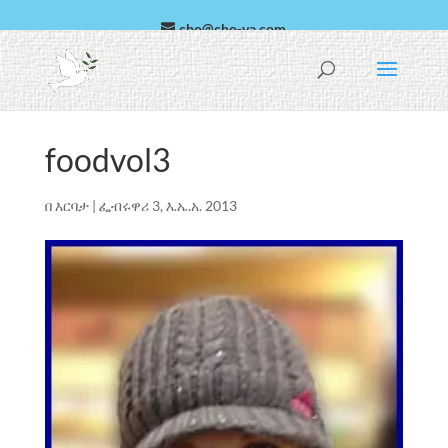
cho@cho-va.com
አረብኛ
Español
foodvol3
በ
እርባታ
|
ፌብሩዋሪ 3, እ.ኤ.አ. 2013