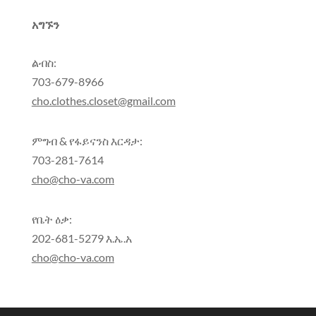
አግኙን
ልብስ:
703-679-8966
cho.clothes.closet@gmail.com
ምግብ & የፋይናንስ እርዳታ:
703-281-7614
cho@cho-va.com
የቤት ዕቃ:
202-681-5279 እ.ኤ.አ
cho@cho-va.com