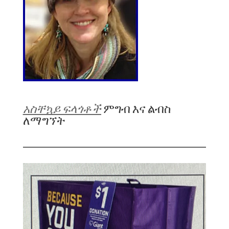
አስቸኳይ ፍላጎቶች
ምግብ እና ልብስ
ለማግኘት