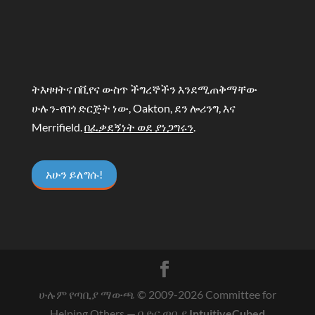
ትእዛዛትና በቪየና ውስጥ ችግረኞችን እንደሚጠቅማቸው
ሁሉን-የበጎ ድርጅት ነው, Oakton, ደን ሎሪንግ, እና
Merrifield.
በፈቃደኝነት ወደ ያነጋግሩን
.
አሁን ይለግሱ!
ሁሉም የጣቢያ ማውጫ © 2009-
2026
Committee for
Helping Others
— በ ድር ጣቢያ
IntuitiveCubed