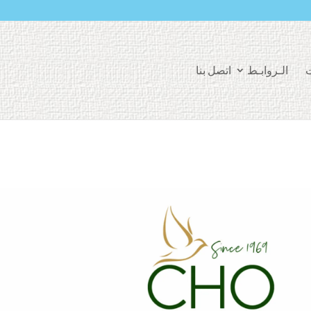
ت
الـروابـط
اتصل بنا