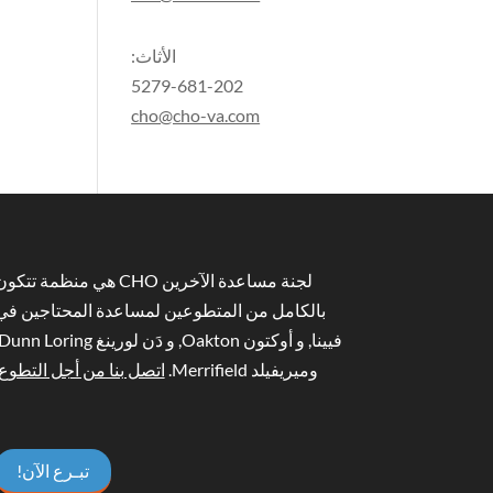
الأثاث:
5279-681-202
cho@cho-va.com
لجنة مساعدة الآخرين CHO هي منظمة تتكو
بالكامل من المتطوعين لمساعدة المحتاجين في
وميريفيلد Merrifield.
اتصل بنا من أجل التطوع
تبـرع الآن!