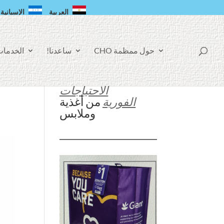
العربية
الإسبانية
ص
حول ممظمة CHO
ساعدنا!
الخدما
ف
ح
ت
ن
ا
الاحتياجات
ع
ل
الفورية
من أغذية
ى
وملابس
ا
ل
ف
ي
س
ب
و
ك