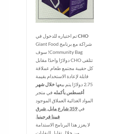
CHO
تم اختياره للدخول في
شراكة مع برنامج Giant Food
Community Bag! سوف
تتلقى CHO دولارًا واحدًا مقابل
كل حقيبة مجتمع طعام عملاقة
قابلة لإعادة الاستخدام بقيمة
2.75 دولارًا يتم بيعها
خلال شهر
أغسطس بأكمله
في متجر
المواد الغذائية العملاق الموجود
في
359 شارع مابل, شرق
فيينا فرجينيا
.
لا يعزز هذا البرنامج الاستدامة
من خلال تقليل النفايات