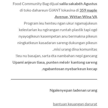
Food Community Bag dijual
salila sakabéh Agustus
di toko dahareun GIANT lokasina di
359 maple
.
Avenue, Wétan Wina VA
Program ieu henteu ngan ukur ngamajukeun
kelestarian ku ngirangan runtah plastik tapi ogé
nyayogikeun kasempetan anu bermakna pikeun
ningkatkeun kasadaran sareng dukungan pikeun
misi urang dina komunitas..
Ieu nu basajan, sarta éta nambahan nepi gancang!
Upami anjeun tiasa, punten mésér kantong sareng
ngabantosan nyebarkeun kecap.
Ngalenyepan ladenan urang
bantuan keuangan darurat