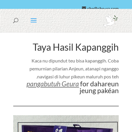
cho@cho-va.com
Arab
Español
Taya Hasil Kapanggih
Kaca nu dipundut teu bisa kapanggih. Coba
pemurnian pilarian Anjeun, atanapi nganggo
navigasi di luhur pikeun maluruh pos teh.
pangabutuh Geura
for dahareun
jeung pakéan