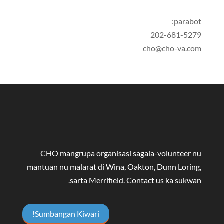
parabot:
202-681-5279
cho@cho-va.com
CHO mangrupa organisasi sagala-volunteer nu
mantuan nu malarat di Wina, Oakton, Dunn Loring,
.
sarta Merrifield.
Contact us ka sukwan
Sumbangan Kiwari!