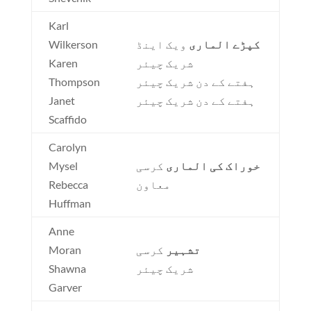
Karl
کپڑے الماری
ویک اینڈ
Wilkerson
شریک چیئر
Karen
ہفتے کے دن شریک چیئر
Thompson
ہفتے کے دن شریک چیئر
Janet
Scaffido
Carolyn
خوراک کی الماری
کرسی
Mysel
معاون
Rebecca
Huffman
Anne
تشہیر
کرسی
Moran
شریک چیئر
Shawna
Garver