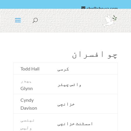
cho@cho-va.com
عربی
Español کی
چو افسران
کرسی
Todd Hall
ہیدر
وائس چیئر
Glynn
Cyndy
خزانچی
Davison
نینسی
اسسٹنٹ خزانچی
ولیس