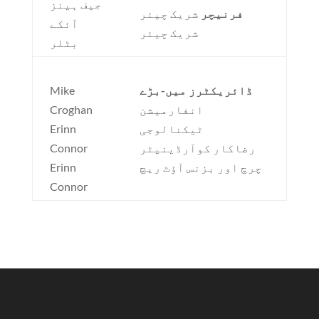
جیف ہینز
فرنیچر
شریک چیئر
آئکے
شریک چیئر
بٹلر
ڈائریکٹرز میں-بڑے
Mike
انفارمیشن
Croghan
ٹیکنالوجی
Erinn
رضاکار کوآرڈینیٹر
Connor
چرچ اور بزنس آؤٹ ریچ
Erinn
Connor