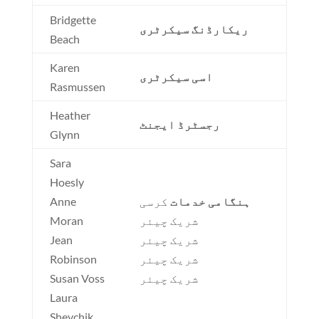
Bridgette
ریکارڈنگ سیکرٹری
Beach
Karen
اسی سیکرٹری
Rasmussen
Heather
رجسٹرڈ ایجنٹ
Glynn
Sara
Hoesly
ہنگامی خدمات
کرسی
Anne
شریک چیئر
Moran
شریک چیئر
Jean
شریک چیئر
Robinson
شریک چیئر
Susan Voss
Laura
Shevchik