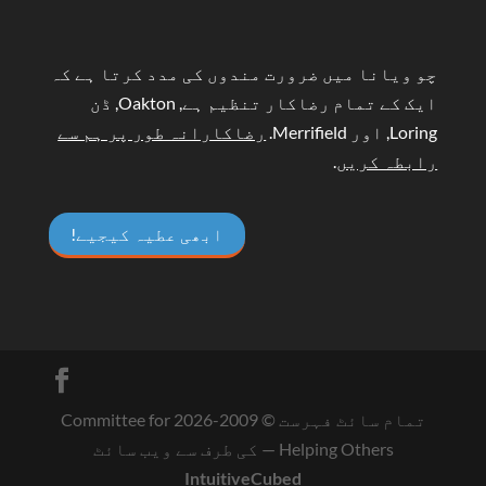
چو ویانا میں ضرورت مندوں کی مدد کرتا ہے کہ
ایک کے تمام رضاکار تنظیم ہے, Oakton, ڈن
Loring, اور Merrifield.
رضاکارانہ طور پر ہم سے
رابطہ کریں
.
ابھی عطیہ کیجیے!
تمام سائٹ فہرست © 2009-
2026
Committee for
Helping Others
— کی طرف سے ویب سائٹ
IntuitiveCubed