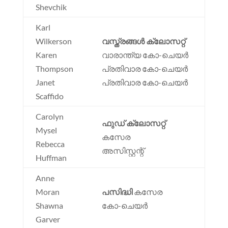
Shevchik
Karl
Wilkerson
വസ്ത്രങ്ങൾ ക്ലോസറ്റ്
Karen
വാരാന്ത്യ കോ-ചെയർ
Thompson
പ്രതിവാര കോ-ചെയർ
Janet
പ്രതിവാര കോ-ചെയർ
Scaffido
Carolyn
ഫുഡ് ക്ലോസറ്റ്
Mysel
കസേര
Rebecca
അസിസ്റ്റന്റ്
Huffman
Anne
Moran
പസിദ്ധി
കസേര
Shawna
കോ-ചെയർ
Garver