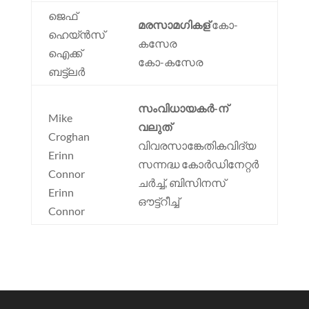
ജെഫ്
മരസാമഗികള്
കോ-
ഹെയ്ൻസ്
കസേര
ഐക്ക്
കോ-കസേര
ബട്ട്ലർ
സംവിധായകർ-ന്
Mike
വലുത്
Croghan
വിവരസാങ്കേതികവിദ്യ
Erinn
സന്നദ്ധ കോർഡിനേറ്റർ
Connor
ചർച്ച്, ബിസിനസ്
Erinn
ഔട്ട്റീച്ച്
Connor