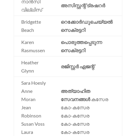
നാൻസി
അസിസ്റ്റന്റ് ട്രഷറർ
വില്ലിസ്
Bridgette
റെക്കോർഡുചെയ്യൽ
Beach
സെക്രട്ടറി
Karen
പൊരുത്തപ്പെടുന്ന
Rasmussen
സെക്രട്ടറി
Heather
രജിസ്റ്റർ ഏജന്റ്
Glynn
Sara Hoesly
Anne
അത്യാഹിത
Moran
സേവനങ്ങൾ
കസേര
Jean
കോ-കസേര
Robinson
കോ-കസേര
Susan Voss
കോ-കസേര
Laura
കോ-കസേര