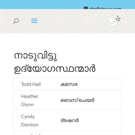
cho@cho-va.com
അറബി
എസ്പനോൾ
നാടുവിട്ടു
ഉദ്യോഗസ്ഥന്മാർ
Todd Hall
കസേര
Heather
വൈസ് ചെയർ
Glynn
Cyndy
ട്രഷറർ
Davison