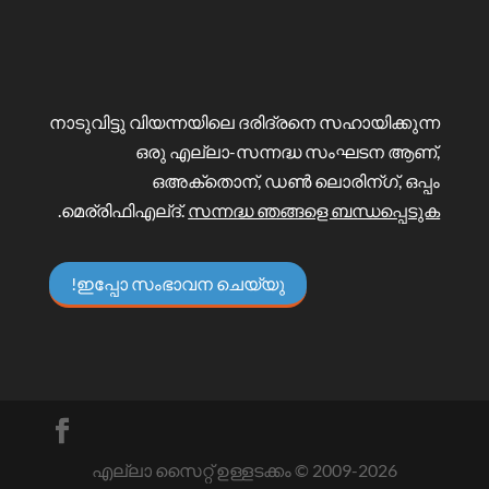
നാടുവിട്ടു വിയന്നയിലെ ദരിദ്രനെ സഹായിക്കുന്ന
ഒരു എല്ലാ-സന്നദ്ധ സംഘടന ആണ്,
ഒഅക്തൊന്, ഡൺ ലൊരിന്ഗ്, ഒപ്പം
.
മെര്രിഫിഎല്ദ്.
സന്നദ്ധ ഞങ്ങളെ ബന്ധപ്പെടുക
ഇപ്പോ സംഭാവന ചെയ്യു!
എല്ലാ സൈറ്റ് ഉള്ളടക്കം © 2009-
2026