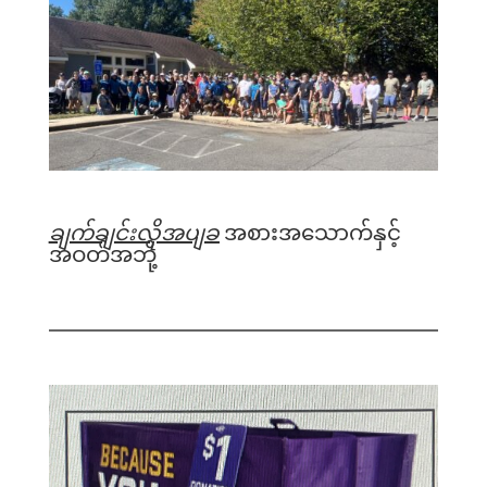
ချက်ချင်းလိုအပျခ
အစားအသောက်နှင့်
အဝတ်အဘို့