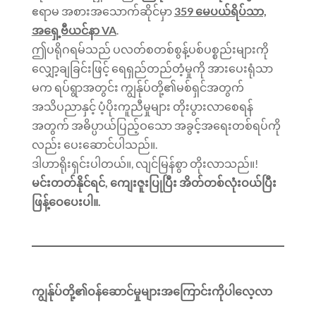
ဧရာမ အစားအသောက်ဆိုင်မှာ
359 မေပယ်ရိပ်သာ,
အရှေ့ဗီယင်နာ VA
.
ဤပရိုဂရမ်သည် ပလတ်စတစ်စွန့်ပစ်ပစ္စည်းများကို
လျှော့ချခြင်းဖြင့် ရေရှည်တည်တံ့မှုကို အားပေးရုံသာ
မက ရပ်ရွာအတွင်း ကျွန်ုပ်တို့၏မစ်ရှင်အတွက်
အသိပညာနှင့် ပံ့ပိုးကူညီမှုများ တိုးပွားလာစေရန်
အတွက် အဓိပ္ပာယ်ပြည့်ဝသော အခွင့်အရေးတစ်ရပ်ကို
လည်း ပေးဆောင်ပါသည်။.
ဒါဟာရိုးရှင်းပါတယ်။, လျင်မြန်စွာ တိုးလာသည်။!
မင်းတတ်နိုင်ရင်, ကျေးဇူးပြုပြီး အိတ်တစ်လုံးဝယ်ပြီး
ဖြန့်ဝေပေးပါ။.
ကျွန်ုပ်တို့၏ဝန်ဆောင်မှုများအကြောင်းကိုပါလေ့လာ