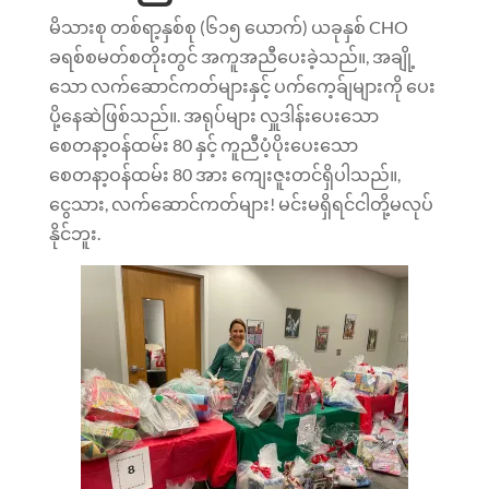
မိသားစု တစ်ရာ့နှစ်စု (၆၁၅ ယောက်) ယခုနှစ် CHO
ခရစ်စမတ်စတိုးတွင် အကူအညီပေးခဲ့သည်။, အချို့
သော လက်ဆောင်ကတ်များနှင့် ပက်ကေ့ခ်ျများကို ပေး
ပို့နေဆဲဖြစ်သည်။. အရုပ်များ လှူဒါန်းပေးသော
စေတနာ့ဝန်ထမ်း 80 နှင့် ကူညီပံ့ပိုးပေးသော
စေတနာ့ဝန်ထမ်း 80 အား ကျေးဇူးတင်ရှိပါသည်။,
ငွေသား, လက်ဆောင်ကတ်များ! မင်းမရှိရင်ငါတို့မလုပ်
နိုင်ဘူး.