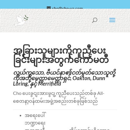
cho@cho-va.com
Arabic အဘိဓါန်
Español
အခြားသူများကိုကူညီပေး
ခြင်းများအတွက်ကော်မတီ
လွယ်ကူသော, ဗီယင်နာ၏ငတ်မွတ်သောသူတို့
ကိုအဘို့မေတ္တာမေတ္တာရှင်, Oakton, Dunn
Loring, နှင့် Merrifield
Cho ပေးခွငျးအားဖွငျ့ကူညီပေးသည်တစ်ခု All-
စေတနာ့ဝန်ထမ်းအဖွဲ့အစည်းတစ်ခုဖြစ်သည်
အရေးပေါ်
ဘဏ္ဍာရေး