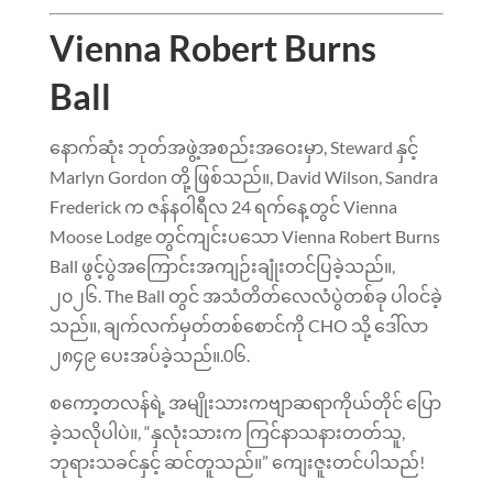
Vienna Robert Burns
Ball
နောက်ဆုံး ဘုတ်အဖွဲ့အစည်းအဝေးမှာ, Steward နှင့်
Marlyn Gordon တို့ ဖြစ်သည်။, David Wilson, Sandra
Frederick က ဇန်နဝါရီလ 24 ရက်နေ့တွင် Vienna
Moose Lodge တွင်ကျင်းပသော Vienna Robert Burns
Ball ဖွင့်ပွဲအကြောင်းအကျဉ်းချုံးတင်ပြခဲ့သည်။,
၂၀၂၆. The Ball တွင် အသံတိတ်လေလံပွဲတစ်ခု ပါဝင်ခဲ့
သည်။, ချက်လက်မှတ်တစ်စောင်ကို CHO သို့ ဒေါ်လာ
၂၈၄၉ ပေးအပ်ခဲ့သည်။.0၆.
စကော့တလန်ရဲ့ အမျိုးသားကဗျာဆရာကိုယ်တိုင် ပြော
ခဲ့သလိုပါပဲ။, “နှလုံးသားက ကြင်နာသနားတတ်သူ,
ဘုရားသခင်နှင့် ဆင်တူသည်။” ကျေးဇူးတင်ပါသည်!