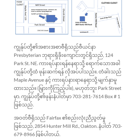
ကျွန်ုပ်တို့၏အစားအစာဗီရိုသည်ဗီယင်နာ
Presbyterian ဘုရားရှိခိုးကျောင်းတွင်ရှိသည်, 124
Park St. NE. ကားရပ်နားရန်နေရာသို့ ရောက်သောအခါ
ကျွန်ုပ်တို့ထံ ဖုန်းဆက်ရန် လိုအပ်ပါသည်။. တံခါးသည်
Maple Avenue နှင့် ကားရပ်နားရာနေရာသို့ မျက်နှာမူ
ထားသည်။ (မြှားကိုကြည့်ပါ။),
မဟုတ်ဘူး
Park Street
မှာ. ကျွန်ုပ်တို့၏ဖုန်းနံပါတ်မှာ 703-281-7614 Box # 1
ဖြစ်သည်.
အဝတ်ဗီရိုသည် Fairfax ၏စည်းလုံးညီညွတ်မှု
ဖြစ်သည်, 2854 Hunter Mill Rd., Oakton. နံပါတ် 703-
679-8966 ဖြစ်ပါတယ်.