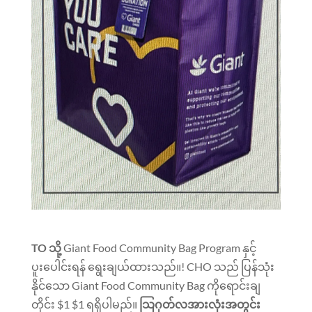
TO သို့
Giant Food Community Bag Program နှင့်
ပူးပေါင်းရန် ရွေးချယ်ထားသည်။! CHO သည် ပြန်သုံး
နိုင်သော Giant Food Community Bag ကိုရောင်းချ
တိုင်း $1 $1 ရရှိပါမည်။
သြဂုတ်လအားလုံးအတွင်း