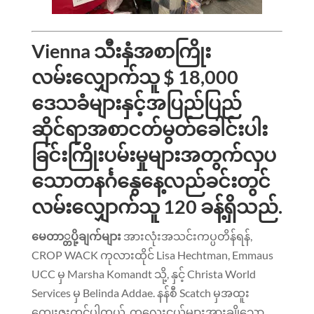
Vienna သီးနှံအစာကြိုး
လမ်းလျှောက်သူ $ 18,000
ဒေသခံများနှင့်အပြည်ပြည်
ဆိုင်ရာအစာငတ်မွတ်ခေါင်းပါး
ခြင်းကြိုးပမ်းမှုများအတွက်လှပ
သောတနင်္ဂနွေနေ့လည်ခင်းတွင်
လမ်းလျှောက်သူ 120 ခန့်ရှိသည်.
မေတာ္တပို့ချက်များ
အားလုံးအသင်းကပ္ပတိန်ရန်,
CROP WACK ကုလားထိုင် Lisa Hechtman, Emmaus
UCC မှ Marsha Komandt သို့, နှင့် Christa World
Services မှ Belinda Addae. နန်စီ Scatch မှအထူး
ကျေးဇူးတင်ပါတယ်, ကလေးငယ်များအားချိုသော