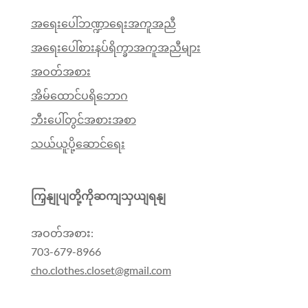
အရေးပေါ်ဘဏ္ဍာရေးအကူအညီ
အရေးပေါ်စားနပ်ရိက္ခာအကူအညီများ
အဝတ်အစား
အိမ်ထောင်ပရိဘောဂ
ဘီးပေါ်တွင်အစားအစာ
သယ်ယူပို့ဆောင်ရေး
ကြှနျုပျတို့ကိုဆကျသှယျရနျ
အဝတ်အစား:
703-679-8966
cho.clothes.closet@gmail.com