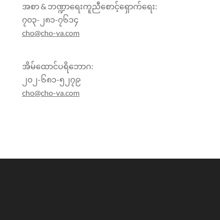
အစာ & ဘဏ္ဍာရေးကူညီစောင့်ရှောက်ရေး:
၇၀၃-၂၈၁-၇၆၁၄
cho@cho-va.com
အိမ်ထောင်ပရိဘောဂ:
၂၀၂-၆၈၁-၅၂၇၉
cho@cho-va.com