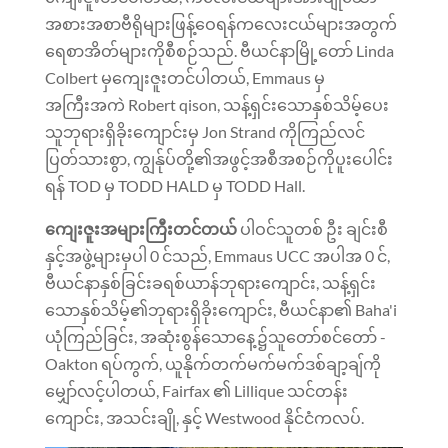
အစားအစာဗီရိုများဖြန့်ဝေရန်ကလေးငယ်များအတွက်
ရေစာအိတ်များကိုစီစဉ်သည်. ဗီယင်နာမြို့တော် Linda
Colbert မှကျေးဇူးတင်ပါတယ်, Emmaus မှ
အကြီးအကဲ Robert qison, သန့်ရှင်းသောနှစ်သိမ့်ပေး
သူဘုရားရှိခိုးကျောင်းမှ Jon Strand ကိုကြည်လင်
ပြတ်သားစွာ, ကျွန်ုပ်တို့၏အဖွင့်အစီအစဉ်ကိုပူးပေါင်း
ရန် TOD မှ TODD HALD မှ TODD Hall.
ကျေးဇူးအများကြီးတင်တယ်
ပါဝင်သူတစ် ဦး ချင်းစီ
နှင့်အဖွဲ့များမှပါ 0 င်သည်, Emmaus UCC အပါအ 0 င်,
ဗီယင်နာနှစ်ခြင်းခရစ်ယာန်ဘုရားကျောင်း, သန့်ရှင်း
သောနှစ်သိမ့်၏ဘုရားရှိခိုးကျောင်း, ဗီယင်နာ၏ Baha'i
ယုံကြည်ခြင်း, အဆုံးစွန်သောနေ့၌သူတော်စင်တော် -
Oakton ရပ်ကွက်, ယူနိုက်တက်မက်မက်ဒစ်ချာ့ချ်ကို
မျှော်လင့်ပါတယ်, Fairfax ၏ Lillique သင်တန်း
ကျောင်း, အသင်းချို, နှင့် Westwood နိုင်ငံကလပ်.