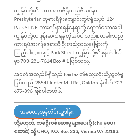
ကျွန်ုပ်တို့၏အစားအစာဗီရိုသည်ဗီယင်နာ
Presbyterian ဘုရားရှိခိုးကျောင်းတွင်ရှိသည်, 124
Park St. NE. ကားရပ်နားရန်နေရာသို့ ရောက်သောအခါ
ကျွန်ုပ်တို့ထံ ဖုန်းဆက်ရန် လိုအပ်ပါသည်။. တံခါးသည်
ကားရပ်နားရန်နေရာသို့ ဦးတည်သည်။ (မြှားကို
ကြည့်ပါ။), no နှင့် Park Street. ကျွန်ုပ်တို့၏ဖုန်းနံပါတ်
မှာ 703-281-7614 Box # 1 ဖြစ်သည်.
အဝတ်အထည်ဗီရိုသည် Fairfax ၏စည်းလုံးညီညွတ်မှု
ဖြစ်သည်, 2854 Hunter Mill Rd., Oakton. နံပါတ် 703-
679-896 ဖြစ်ပါတယ်
၆.
အခုတော့အွန်လိုင်းလှူဒါန်း!
သို့မဟုတ်, တစ်ဦးစစ်ဆေးမှုများပေးပို့ (cho မှပေး
ဆောင်) သို့
CHO, P.O. Box 233, Vienna VA 22183
.