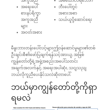
အကူအညီ
အိမ်ထောင်ပရိဘောဂ
အရေးပေါ်
ဘီးပေါ်တွင်
စားနပ်ရိက္ခာ
အစားအစာ
အကူအညီ
သယ်ယူပို့ဆောင်ရေး
များ
အဝတ်အစား
မီနူးဘားတန်းပေါ်လင့်များဤဝန်ဆောင်မှုများ၏တစ်
ဦးချင်းစီ၏ဖော်ပြချက်ရန်သင့်အားယူ, အဖြစ်
ကျွန်တော်တို့ရဲ့အဖွဲ့အစည်းအပေါ်သတင်း
အချက်အလက်နှင့်, အရေးအပါဆုံး, သငျသညျ
ဘယ်လိုကူညီပေးနိုင်သလဲဆိုတာပေါ်.
ဘယ်မှာကျွန်တော်တို့ကိုရှာ
ရမလဲ