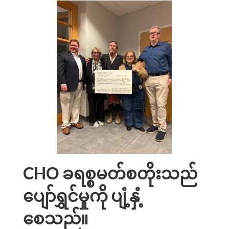
CHO ခရစ္စမတ်စတိုးသည်
ပျော်ရွှင်မှုကို ပျံ့နှံ့
စေသည်။