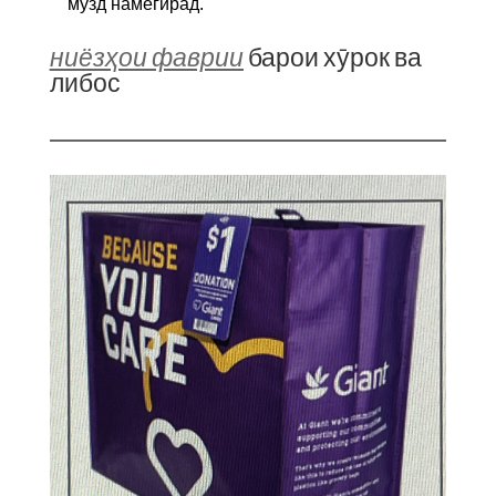
музд намегирад.
ниёзҳои фаврии
барои хӯрок ва
либос