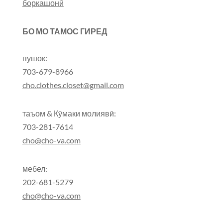
боркашонӣ
БО МО ТАМОС ГИРЕД
пӯшок:
703-679-8966
cho.clothes.closet@gmail.com
таъом & Кӯмаки молиявӣ:
703-281-7614
cho@cho-va.com
мебел:
202-681-5279
cho@cho-va.com