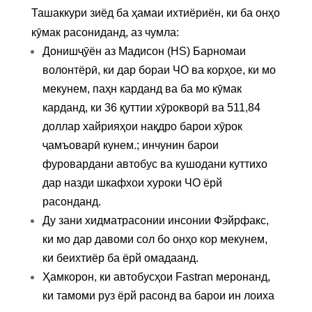
Ташаккури зиёд ба ҳамаи ихтиёриён, ки ба онҳо
кӯмак расониданд, аз чумла:
Донишҷӯён аз Мадисон (HS) Барномаи
волонтёрӣ, ки дар бораи ЧО ва корҳое, ки мо
мекунем, паҳн карданд ва ба мо кӯмак
карданд, ки 36 қуттии хӯрокворӣ ва 511,84
доллар хайрияҳои нақдро барои хӯрок
ҷамъоварӣ кунем.; инчунин барои
фуровардани автобус ва кушодани куттихо
дар назди шкафхои хуроки ЧО ёрй
расонданд.
Ду зани хидматрасонии инсонии Фэйрфакс,
ки мо дар давоми сол бо онҳо кор мекунем,
ки беихтиёр ба ёрй омадаанд.
Ҳамкорон, ки автобусҳои Fastran меронанд,
ки тамоми руз ёрй расонд ва барои ин лоиха