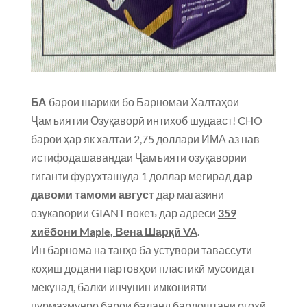
БА
барои шарикӣ бо Барномаи Халтаҳои
Ҷамъиятии Озуқаворӣ интихоб шудааст! CHO
барои ҳар як халтаи 2,75 доллари ИМА аз нав
истифодашавандаи Ҷамъияти озуқавории
гиганти фурӯхташуда 1 доллар мегирад
дар
давоми тамоми август
дар магазини
озукавории GIANT вокеъ дар адреси
359
хиёбони Maple, Вена Шарқӣ VA
.
Ин барнома на танҳо ба устуворӣ тавассути
коҳиш додани партовҳои пластикӣ мусоидат
мекунад, балки инчунин имконияти
пурмазмунро барои баланд бардоштани огоҳӣ