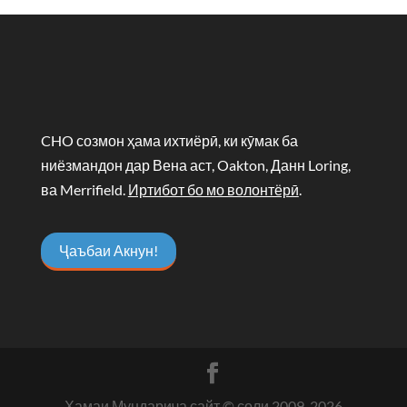
CHO созмон ҳама ихтиёрӣ, ки кӯмак ба
ниёзмандон дар Вена аст, Oakton, Данн Loring,
ва Merrifield.
Иртибот бо мо волонтёрӣ
.
Ҷаъбаи Акнун!
Ҳамаи Мундариҷа сайт © соли 2009-
2026