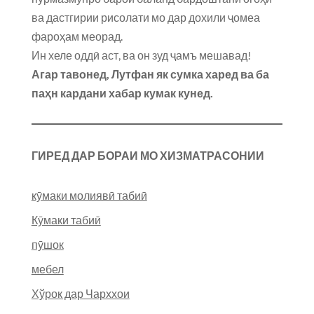
ва дастгирии рисолати мо дар дохили ҷомеа
фароҳам меорад.
Ин хеле оддӣ аст, ва он зуд ҷамъ мешавад!
Агар тавонед, Лутфан як сумка харед ва ба
паҳн кардани хабар кумак кунед.
ГИРЕД ДАР БОРАИ МО ХИЗМАТРАСОНИИ
кӯмаки молиявӣ табиӣ
Кӯмаки табиӣ
пӯшок
мебел
Хўрок дар Чарххои