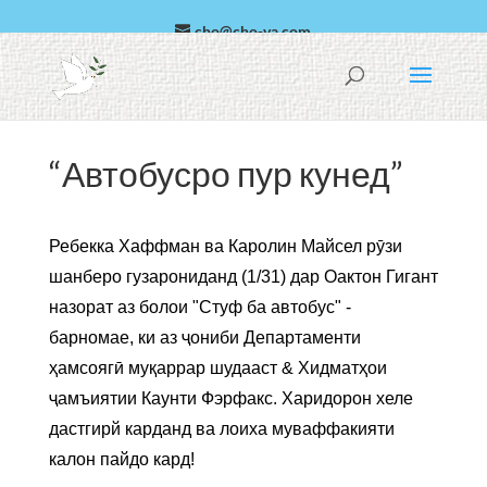
cho@cho-va.com
забони арабӣ
Español
“Автобусро пур кунед”
Ребекка Хаффман ва Каролин Майсел рӯзи
шанберо гузарониданд (1/31) дар Оактон Гигант
назорат аз болои "Стуф ба автобус" -
барномае, ки аз ҷониби Департаменти
ҳамсоягӣ муқаррар шудааст & Хидматҳои
ҷамъиятии Каунти Фэрфакс. Харидорон хеле
дастгирй карданд ва лоиха муваффакияти
калон пайдо кард!