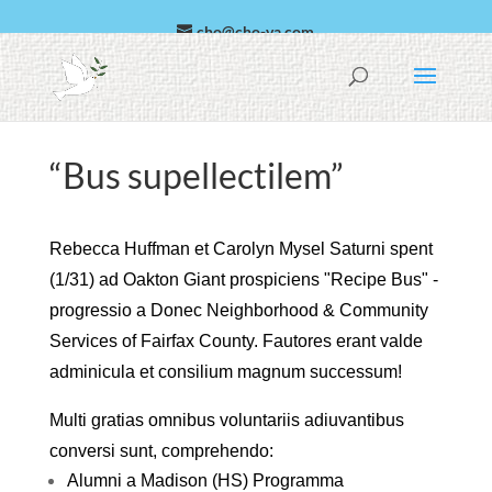
cho@cho-va.com
Arabica
español
“Bus supellectilem”
Rebecca Huffman et Carolyn Mysel Saturni spent
(1/31) ad Oakton Giant prospiciens "Recipe Bus" -
progressio a Donec Neighborhood & Community
Services of Fairfax County. Fautores erant valde
adminicula et consilium magnum successum!
Multi gratias omnibus voluntariis adiuvantibus
conversi sunt, comprehendo:
Alumni a Madison (HS) Programma