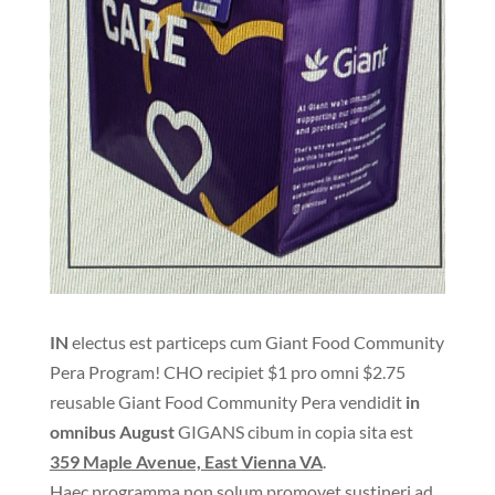
IN
electus est particeps cum Giant Food Community
Pera Program! CHO recipiet $1 pro omni $2.75
reusable Giant Food Community Pera vendidit
in
omnibus August
GIGANS cibum in copia sita est
359 Maple Avenue, East Vienna VA
.
Haec programma non solum promovet sustineri ad