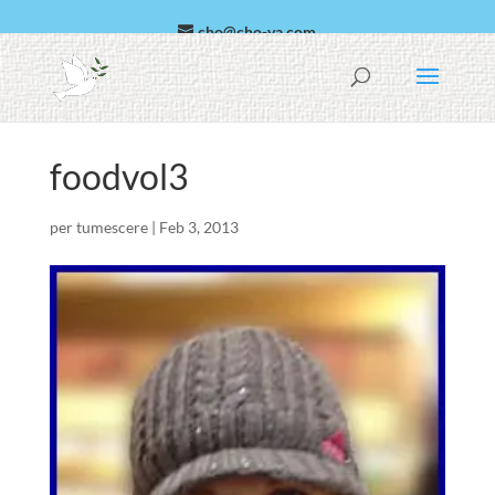
cho@cho-va.com
Arabica
español
foodvol3
per
tumescere
|
Feb 3, 2013