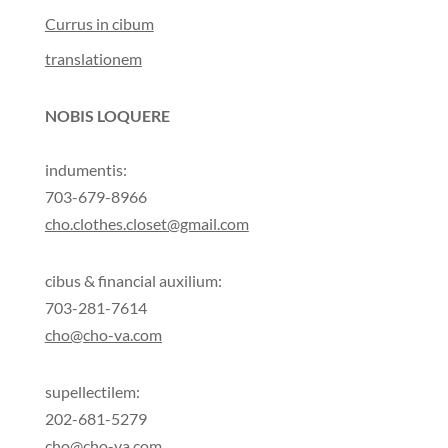
Currus in cibum
translationem
NOBIS LOQUERE
indumentis:
703-679-8966
cho.clothes.closet@gmail.com
cibus & financial auxilium:
703-281-7614
cho@cho-va.com
supellectilem:
202-681-5279
cho@cho-va.com