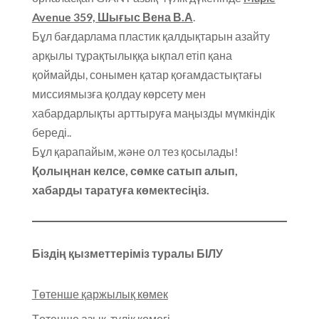
Avenue 359, Шығыс Вена В.А
.
Бұл бағдарлама пластик қалдықтарын азайту
арқылы тұрақтылыққа ықпал етіп қана
қоймайды, сонымен қатар қоғамдастықтағы
миссиямызға қолдау көрсету мен
хабардарлықты арттыруға маңызды мүмкіндік
береді..
Бұл қарапайым, және ол тез қосылады!
Қолыңнан келсе, сөмке сатып алып,
хабарды таратуға көмектесіңіз.
Біздің қызметтеріміз туралы БІЛУ
Төтенше қаржылық көмек
Төтенше азық-түлік көмегі