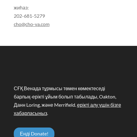
жиһаз:
202-681-5279
cho@cho-va.com
СҒҚ Венада тұрмысы төмен көмектеседі
барлық-ерікті ұйым болып табылады, Oakton,
Данн Loring, және Merrifield.
ерікті алу үшін бізге
хабарласыңыз
.
Енді Donate!