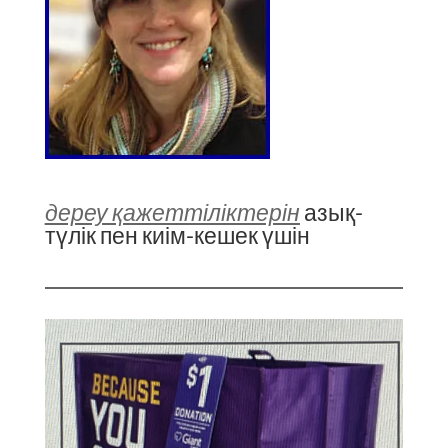
дереу қажеттіліктерін
азық-
түлік пен киім-кешек үшін