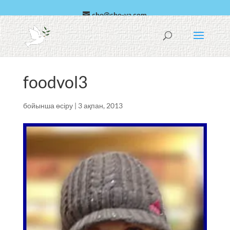
cho@cho-va.com
араб
Español
foodvol3
бойынша
өсіру
|
3 ақпан, 2013