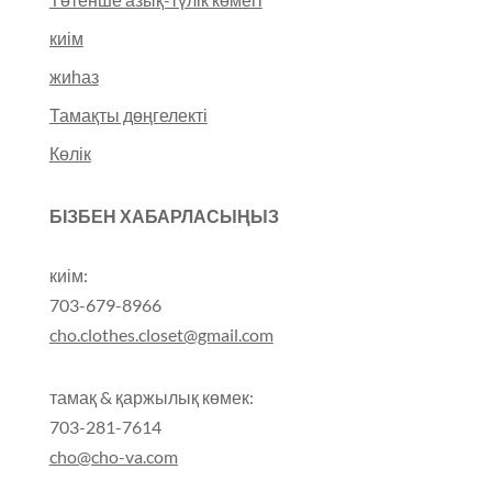
киім
жиһаз
Тамақты дөңгелекті
Көлік
БІЗБЕН ХАБАРЛАСЫҢЫЗ
киім:
703-679-8966
cho.clothes.closet@gmail.com
тамақ & қаржылық көмек:
703-281-7614
cho@cho-va.com