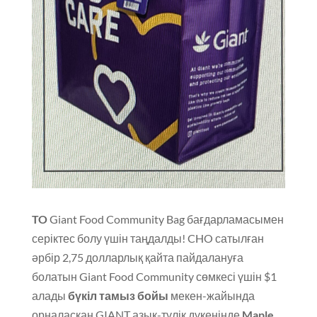
TO
Giant Food Community Bag бағдарламасымен
серіктес болу үшін таңдалды! CHO сатылған
әрбір 2,75 долларлық қайта пайдалануға
болатын Giant Food Community сөмкесі үшін $1
алады
бүкіл тамыз бойы
мекен-жайында
орналасқан GIANT азық-түлік дүкенінде
Maple